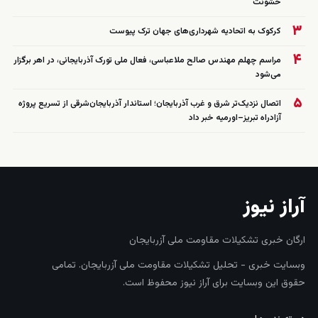
خشونت
۳
کرکوک به اتحادیه شهرداری‌های جهان ترک پیوست
۴
مراسم چهلم مهندس صالح ملاعباسی، فعال ملی تورک آذربایجانی، در اهر برگزار
می‌شود
۵
اتصال نزدیک‌تر شرق و غرب آذربایجان؛ استاندار آذربایجان‌شرقی از تسریع پروژه
آزادراه تبریز–اورمیه خبر داد
آراز نیوز
ارگان خبری تشکیلات مقاومت ملی آزربایجان
وبسایت خبری - تحلیل تشکیلات مقاومت ملی آزربایجان. تمامی
حقوق این وبسایت برای آراز نیوز محفوظ است.