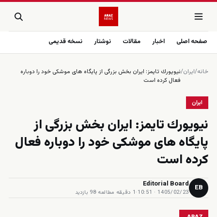
صفحه اصلی
اخبار
مقالات
نوشتار
نسخه قدیمی
خانه
/
ایران
/
نيويورك تايمز: ايران بخش بزرگی از پايگاه هاى موشكى خود را دوباره
فعال كرده است
ایران
نيويورك تايمز: ايران بخش بزرگی از
پايگاه هاى موشكى خود را دوباره فعال
كرده است
Editorial Board
EB
1405/02/23 · 10:51
·
1 دقیقه مطالعه
·
98 بازدید
ARAZ