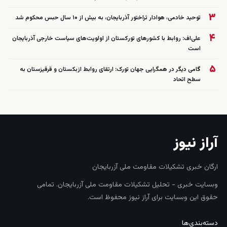
۳
توحید خادمی، هوادار تراختور آذربایجان، به بیش از ۱۰ سال حبس محکوم شد
۴
علی‌اف: روابط با کشورهای تورکستان از اولویت‌های سیاست خارجی آذربایجان
است
۵
گامی دیگر در همگرایی جهان تورک: ارتقای روابط ازبکستان و قرقیزستان به
سطح اتحاد
آراز نیوز
ارگان خبری تشکیلات مقاومت ملی آزربایجان
وبسایت خبری - تحلیل تشکیلات مقاومت ملی آزربایجان. تمامی
حقوق این وبسایت برای آراز نیوز محفوظ است.
دسته‌بندی‌ها