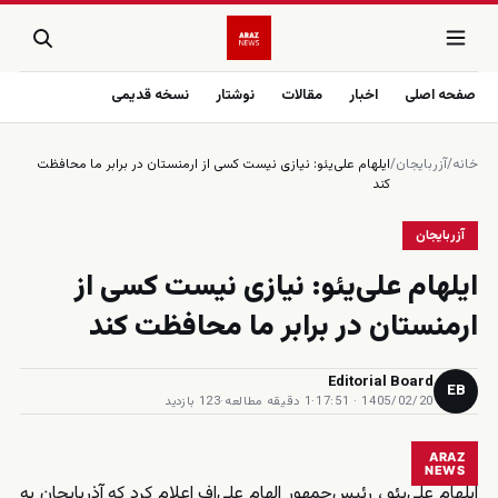
صفحه اصلی
اخبار
مقالات
نوشتار
نسخه قدیمی
خانه
/
آزربایجان
/
ایلهام علی‌یئو: نیازی نیست کسی از ارمنستان در برابر ما محافظت
کند
آزربایجان
ایلهام علی‌یئو: نیازی نیست کسی از
ارمنستان در برابر ما محافظت کند
Editorial Board
EB
1405/02/20 · 17:51
·
1 دقیقه مطالعه
·
123 بازدید
ARAZ
NEWS
ایلهام علی‌یئو ، رئیس‌جمهور الهام علی‌اف اعلام کرد که آذربایجان به