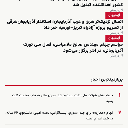
کشور اهداکننده تبدیل شد
9 روز پیش
آزربایجان
اتصال نزدیک‌تر شرق و غرب آذربایجان؛ استاندار آذربایجان‌شرقی
از تسریع پروژه آزادراه تبریز–اورمیه خبر داد
9 روز پیش
آزربایجان
مراسم چهلم مهندس صالح ملاعباسی، فعال ملی تورک
آذربایجانی، در اهر برگزار می‌شود
9 روز پیش
زنده
پربازدیدترین اخبار
۱
حساب‌های شرکت ملی نفت مسدود شد؛ بحران مالی به قلب صنعت نفت
رسید
۲
اتهام «محاربه» برای چند استوری اینستاگرامی؛ نجمه امینی، دانشجوی ۲۳ ساله،
در خطر اعدام است