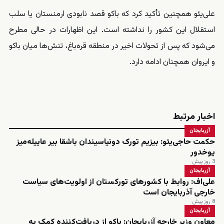
علی‌یئو همچنین تأکید کرد که باکو قصد نابودی ارمنستان یا سلب
استقلال این کشور را نداشته است. این اظهارات در حالی مطرح
می‌شود که پس از تحولات اخیر در منطقه قره‌باغ، تنش‌ها میان باکو
و ایروان همچنان ادامه دارد.
اخبار مرتبط
آزربایجان
حکمت حاجی‌یئو: بیزیم تورک دونیاسیندان باشقا بیر عاییله‌میز
یوخدور
3 روز پیش
آزربایجان
علی‌اف: روابط با کشورهای تورکستان از اولویت‌های سیاست
خارجی آذربایجان است
8 روز پیش
آزربایجان
معاون وزیر خارجه آزربایجان: باکو از دریافت‌کننده کمک به