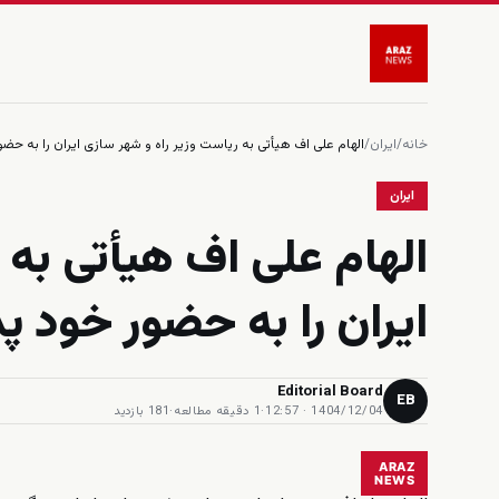
خانه
/
ایران
/
الهام على اف هيأتى به رياست وزير راه و شهر سازى ايران را به حض
ایران
الهام على اف هيأتى به 
ايران را به حضور خود پ
Editorial Board
EB
1404/12/04 · 12:57
·
1 دقیقه مطالعه
·
181 بازدید
ARAZ
NEWS