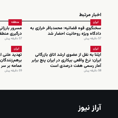
اخبار مرتبط
ایران
منطقه
سخنگوی قوه قضائیه: محمدباقر خرازی به
مسرور بارزان
دادگاه ویژه روحانیت احضار شد
درگیری منطقه
57 دقیقه پیش
57 دقیقه پیش
ایران
ایران
ایلنا به نقل از عضوی ارشد اتاق بازرگانی
تهدید علنی از
ایران: نرخ واقعی بیکاری در ایران پنج برابر
برهم‌زنندگان
آمار رسمی هفت درصدی است
عمامه بر سر 
58 دقیقه پیش
59 دقیقه پیش
آراز نیوز