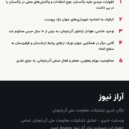
۱
اظهارات مرندی علیه پاکستان، موج انتقادات و واکنش‌های منفی در پاکستان را
در پی داشت
۲
کرکوک به اتحادیه شهرداری‌های جهان ترک پیوست
۳
توحید خادمی، هوادار تراختور آذربایجان، به بیش از ۱۰ سال حبس محکوم شد
۴
گامی دیگر در همگرایی جهان تورک: ارتقای روابط ازبکستان و قرقیزستان به
سطح اتحاد
۵
محکومیت بهرام یعقوبی، معلم و فعال صنفی آذربایجانی، به جزای نقدی
آراز نیوز
ارگان خبری تشکیلات مقاومت ملی آزربایجان
وبسایت خبری - تحلیل تشکیلات مقاومت ملی آزربایجان. تمامی
حقوق این وبسایت برای آراز نیوز محفوظ است.