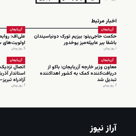
اخبار مرتبط
آزربایجان
آزربایجان
حکمت حاجی‌یئو: بیزیم تورک دونیاسیندان
علی‌اف: رواب
باشقا بیر عاییله‌میز یوخدور
اولویت‌های 
۱ روز پیش
5 روز پیش
آزربایجان
آزربایجان
معاون وزیر خارجه آزربایجان: باکو از
اتصال نزدیک‌
دریافت‌کننده کمک به کشور اهداکننده
استاندار آذرب
تبدیل شد
آزادراه تبریز–
7 روز پیش
7 روز پیش
آراز نیوز