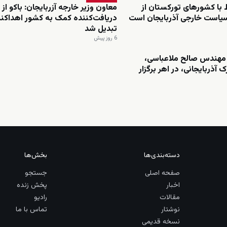
ط با کشورهای تورکستان از
معاون وزیر خارجه آزربایجان: باکو از
سیاست خارجی آذربایجان است
دریافت‌کننده کمک به کشور اهداکنن
تبدیل شد
6 روز پیش
مهندس صالح ملاعباسی،
 آذربایجانی، در اهر برگزار
دسته‌بندی‌ها
بخش‌ها
صفحه اصلی
جستجو
اخبار
پخش زنده
مقالات
رادیو
نوشتار
تماس با ما
نسخه قدیمی