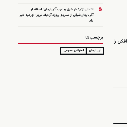
۵
اتصال نزدیک‌تر شرق و غرب آذربایجان؛ استاندار
آذربایجان‌شرقی از تسریع پروژه آزادراه تبریز–اورمیه خبر
داد
برچسب‌ها
فکن را
آزربایجان
اعتراض عمومی