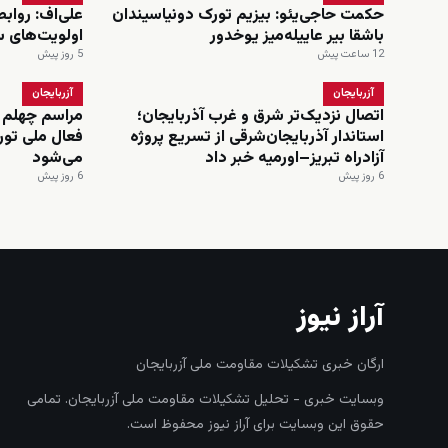
حکمت حاجی‌یئو: بیزیم تورک دونیاسیندان
علی‌اف: رواب
باشقا بیر عاییله‌میز یوخدور
اولویت‌های 
12 ساعت پیش
5 روز پیش
آزربایجان
آزربایجان
اتصال نزدیک‌تر شرق و غرب آذربایجان؛
مراسم چهلم 
استاندار آذربایجان‌شرقی از تسریع پروژه
فعال ملی تورک
آزادراه تبریز–اورمیه خبر داد
می‌شود
6 روز پیش
6 روز پیش
آراز نیوز
ارگان خبری تشکیلات مقاومت ملی آزربایجان
وبسایت خبری - تحلیل تشکیلات مقاومت ملی آزربایجان. تمامی
حقوق این وبسایت برای آراز نیوز محفوظ است.