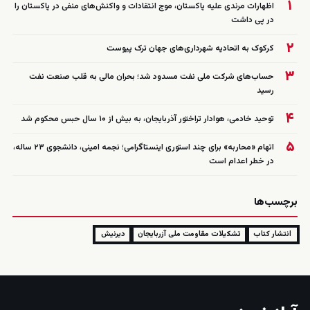
۱
اظهارات مرندی علیه پاکستان، موج انتقادات و واکنش‌های منفی در پاکستان را
در پی داشت
۲
کرکوک به اتحادیه شهرداری‌های جهان ترک پیوست
۳
حساب‌های شرکت ملی نفت مسدود شد؛ بحران مالی به قلب صنعت نفت
رسید
۴
توحید خادمی، هوادار تراختور آذربایجان، به بیش از ۱۰ سال حبس محکوم شد
۵
اتهام «محاربه» برای چند استوری اینستاگرامی؛ نجمه امینی، دانشجوی ۲۳ ساله،
در خطر اعدام است
برچسب‌ها
انتشار کتاب
تشکیلات مقاومت ملی آزربایجان
دیرنیش