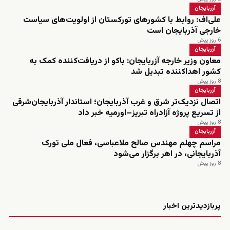
آزربایجان
علی‌اف: روابط با کشورهای تورکستان از اولویت‌های سیاست
خارجی آذربایجان است
6 روز پیش
آزربایجان
معاون وزیر خارجه آزربایجان: باکو از دریافت‌کننده کمک به
کشور اهداکننده تبدیل شد
8 روز پیش
آزربایجان
اتصال نزدیک‌تر شرق و غرب آذربایجان؛ استاندار آذربایجان‌شرقی
از تسریع پروژه آزادراه تبریز–اورمیه خبر داد
8 روز پیش
آزربایجان
مراسم چهلم مهندس صالح ملاعباسی، فعال ملی تورک
آذربایجانی، در اهر برگزار می‌شود
8 روز پیش
زنده
پربازدیدترین اخبار