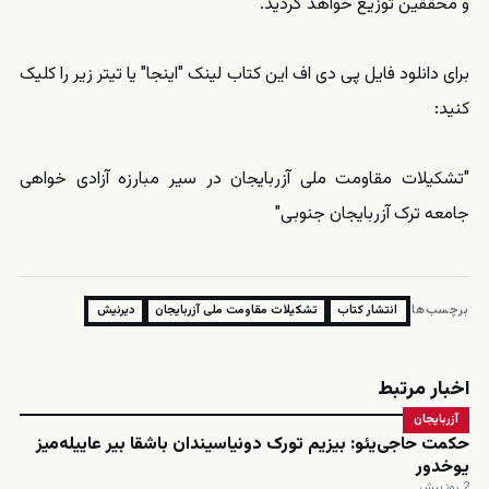
و محققین توزیع خواهد گردید.
برای دانلود فایل پی دی اف این کتاب لینک
"اینجا"
یا تیتر زیر را کلیک
کنید:
"تشکیلات مقاومت ملی آزربایجان در سیر مبارزه آزادی خواهی
جامعه ترک آزربایجان جنوبی"
برچسب‌ها:
انتشار کتاب
تشکیلات مقاومت ملی آزربایجان
دیرنیش
اخبار مرتبط
آزربایجان
حکمت حاجی‌یئو: بیزیم تورک دونیاسیندان باشقا بیر عاییله‌میز
یوخدور
2 روز پیش