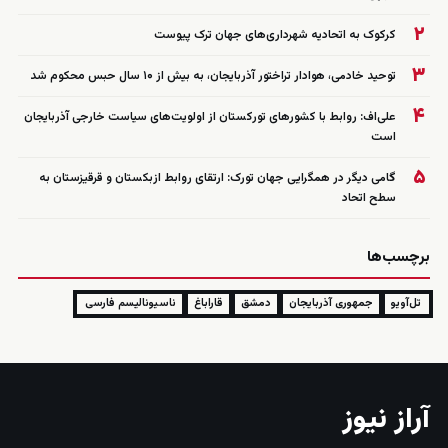
۲
کرکوک به اتحادیه شهرداری‌های جهان ترک پیوست
۳
توحید خادمی، هوادار تراختور آذربایجان، به بیش از ۱۰ سال حبس محکوم شد
۴
علی‌اف: روابط با کشورهای تورکستان از اولویت‌های سیاست خارجی آذربایجان
است
۵
گامی دیگر در همگرایی جهان تورک: ارتقای روابط ازبکستان و قرقیزستان به
سطح اتحاد
برچسب‌ها
تل‌آویو
جمهوری آذربایجان
دمشق
قاراباغ
ناسیونالیسم فارسی
آراز نیوز