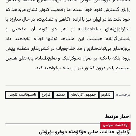
حمایت از گروه‌های افراطی به‌دنبال بی‌ثبات‌سازی منطقه و تحقق
رؤیای گسترش نفوذ خود است. اما وضعیت کنونی نشان می‌دهد که
خود ملت‌ها در ایران نیز با اراده، آگاهی و عقلانیت، در حال مبارزه با
ایدئولوژی‌های سلطه‌طلبانه از هر دو گونه آن مذهبی و
باستان‌گرایانه هستند. این ملت‌ها نه‌تنها اجازه نخواهند داد
پروژه‌های بی‌ثبات‌سازی و مداخله‌جویانه در کشورهای منطقه پیش
برود، بلکه با تکیه بر اصول دموکراتیک و صلح‌طلبانه، پایه‌های همین
سیستم را در درون کشور نیز از ریشه برخواهند کند.
برچسب‌ها:
تل‌آویو
جمهوری آذربایجان
دمشق
قاراباغ
ناسیونالیسم فارسی
اخبار مرتبط
یادداشت سیاسی
آزادلیق، عدالت، میللی حؤکۆمته دوغرو یۆرۆش