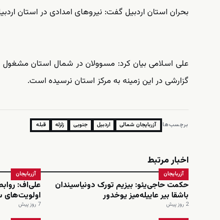
بحران استان اردبیل گفت: نیروهای امدادی در استان اردبیل 
علی اسلامی بیان کرد: مسوولان در شمال استان مشغول 
گزارشی در این زمینه به مرکز استان نرسیده است.
برچسب‌ها:
آزربایجان شمالی
اردبیل
جنوبی
زلزله
قبله
اخبار مرتبط
آزربایجان
آزربایجان
حکمت حاجی‌یئو: بیزیم تورک دونیاسیندان
علی‌اف: رواب
باشقا بیر عاییله‌میز یوخدور
اولویت‌های 
2 روز پیش
7 روز پیش