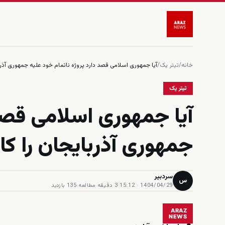
خانه
/
تیتر یک
/
آیا جمهوری اسلامی قصد دارد پروژه ناتمام خود علیه جمهوری آذرب
تیتر یک
آیا جمهوری اسلامی قصد 
جمهوری آذربایجان را کا
سردبیر
س
1404/04/29 · 15:12
·
3 دقیقه مطالعه
·
135 بازدید
ARAZ
NEWS