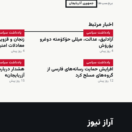
برچسب‌ها:
جمهوری آذربایجان
اخبار مرتبط
یادداشت سیاسی
یادداشت سیاس
آزادلیق، عدالت، میللی حؤکۆمته دوغرو
زنجان و قزوی
یۆرۆش
معادلات امنی
4 روز پیش
4 روز پیش
یادداشت سیاسی
یادداشت سیاس
افرایش حمایت رسانه‌های فارسی از
هشدار درباره 
گروه‌های مسلح کرد
آزربایجان»
12 روز پیش
15 روز پیش
آراز نیوز