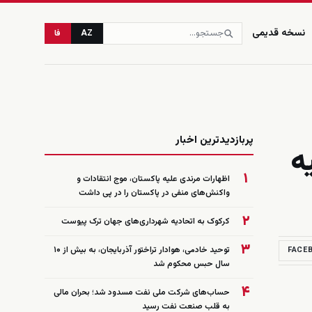
نسخه قدیمی
AZ
فا
زنده
پربازدیدترین اخبار
ه
۱
اظهارات مرندی علیه پاکستان، موج انتقادات و
واکنش‌های منفی در پاکستان را در پی داشت
۲
کرکوک به اتحادیه شهرداری‌های جهان ترک پیوست
۳
توحید خادمی، هوادار تراختور آذربایجان، به بیش از ۱۰
FACE
سال حبس محکوم شد
۴
حساب‌های شرکت ملی نفت مسدود شد؛ بحران مالی
به قلب صنعت نفت رسید