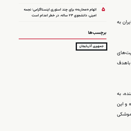
۵
اتهام «محاربه» برای چند استوری اینستاگرامی؛ نجمه
امینی، دانشجوی ۲۳ ساله، در خطر اعدام است
یران به
برچسب‌ها
جمهوری آذربایجان
یت‌های
 باهدف
ده، به
 و این
 موشکی