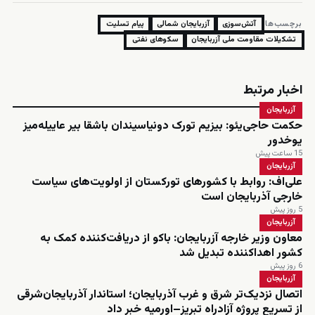
برچسب‌ها:
آتش‌سوزی
آزربایجان شمالی
پیام تسلیت
تشکیلات مقاومت ملی آزربایجان
سکوهای نفتی
اخبار مرتبط
آزربایجان
حکمت حاجی‌یئو: بیزیم تورک دونیاسیندان باشقا بیر عاییله‌میز
یوخدور
15 ساعت پیش
آزربایجان
علی‌اف: روابط با کشورهای تورکستان از اولویت‌های سیاست
خارجی آذربایجان است
5 روز پیش
آزربایجان
معاون وزیر خارجه آزربایجان: باکو از دریافت‌کننده کمک به
کشور اهداکننده تبدیل شد
6 روز پیش
آزربایجان
اتصال نزدیک‌تر شرق و غرب آذربایجان؛ استاندار آذربایجان‌شرقی
از تسریع پروژه آزادراه تبریز–اورمیه خبر داد