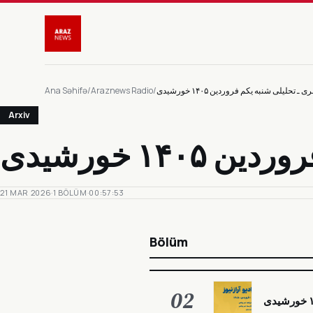
Ana Səhifə
/
Araznews Radio
/
Arxiv
21 MAR 2026
·
1 BÖLÜM
·
00:57:53
Bölüm
02