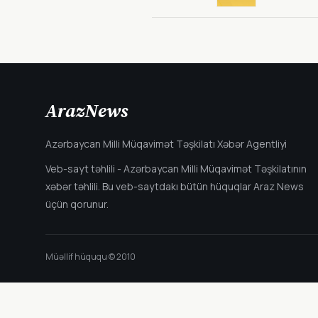
ArazNews
Azərbaycan Milli Müqavimət Təşkilatı Xəbər Agentliyi
Veb-sayt təhlili - Azərbaycan Milli Müqavimət Təşkilatının
xəbər təhlili. Bu veb-saytdakı bütün hüquqlar Araz News
üçün qorunur.
Müəllif hüququ © 2010