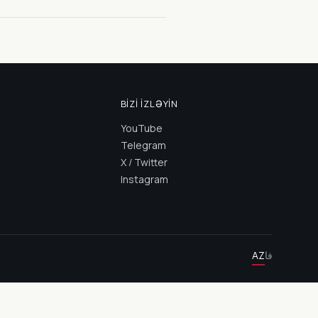
BIZI İZLƏYIN
YouTube
Telegram
X / Twitter
Instagram
AZ
فا