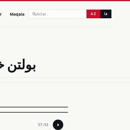
r
Məqalə
AZ
فا
57:53