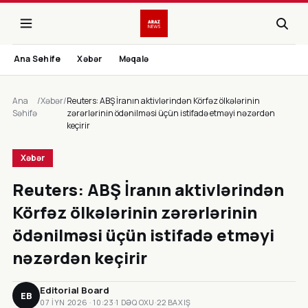
Ana Sehife
Xəbər
Məqalə
Ana
/
Xəbər
/
Reuters: ABŞ İranın aktivlərindən Körfəz ölkələrinin
Səhifə
zərərlərinin ödənilməsi üçün istifadə etməyi nəzərdən
keçirir
Xəbər
Reuters: ABŞ İranın aktivlərindən
Körfəz ölkələrinin zərərlərinin
ödənilməsi üçün istifadə etməyi
nəzərdən keçirir
Editorial Board
EB
07 IYN 2026 · 10:23
·
1 DƏQ OXU
·
22 BAXIŞ