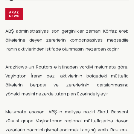
ARAZ
NEWS
ABŞ administrasiyası son gərginliklər zamanı Körfəz ərəb
ölkələrinə dəyən zərərlərin kompensasiyası məqsədilə
İranın aktivlərindən istifadə olunmasını nəzərdən keçirir.
ArazNews-un Reuters-ə istinadən verdiyi məlumata görə,
Vaşinqton İranın bəzi aktivlərinin bölgədəki müttəfiq
ölkələrin bərpası və zərərlərinin qarşılanmasına
yönəldilməsini nəzərdə tutan plan üzərində işləyir.
Məlumata əsasən, ABŞ-ın maliyyə naziri Skott Bessent
xüsusi qrupa Vaşinqtonun regional müttəfiqlərinə dəyən
zərərlərin həcmini qiymətləndirmək tapşırığı verib. Reuters-