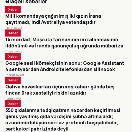
Əlaqəli Xəbərlər
Xəbər
Milli komandaya çağırılmış iki qızın İrana
qayıtmadı, indi Avstraliya vətəndaşıdır
1 saat əvvəl
Xəbər
14 mordad; Məşrutə fərmanının imzalanmasının
ildönümü və İranda qanunçuluq uğrunda mübarizə
11 saat əvvəl
Xəbər
Google səsli köməkçisinin sonu: Google Assistant
4 sentyabrdan Android telefonlardan silinəcək
17 saat əvvəl
Xəbər
Qəhvə həvəskarları üçün xoş xəbər: gündə beş
fincan ürək xəstəliyi riskini azaldır
1 gün əvvəl
Xəbər
350 qidalanma tədqiqatının nəzərdən keçirilməsi
geniş yayılmış qida vərdişini şübhə altına aldı;
uzunömürlülüyün sirri az proteinli boşqabdadır,
sərt kalori pəhrizində deyil