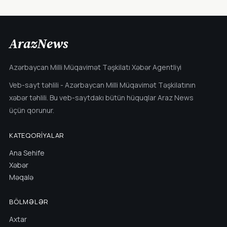
ArazNews
Azərbaycan Milli Müqavimət Təşkilatı Xəbər Agentliyi
Veb-sayt təhlili - Azərbaycan Milli Müqavimət Təşkilatının
xəbər təhlili. Bu veb-saytdakı bütün hüquqlar Araz News
üçün qorunur.
KATEQORIYALAR
Ana Sehife
Xəbər
Məqalə
BÖLMƏLƏR
Axtar