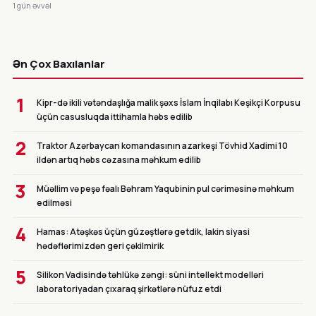
1 gün əvvəl
CANLI
Ən Çox Baxılanlar
1
Kipr-də ikili vətəndaşlığa malik şəxs İslam İnqilabı Keşikçi Korpusu
üçün casusluqda ittihamla həbs edilib
2
Traktor Azərbaycan komandasının azarkeşi Tövhid Xadimi 10
ildən artıq həbs cəzasına məhkum edilib
3
Müəllim və peşə fəalı Bəhram Yaqubinin pul cəriməsinə məhkum
edilməsi
4
Hamas: Atəşkəs üçün güzəştlərə getdik, lakin siyasi
hədəflərimizdən geri çəkilmirik
5
Silikon Vadisində təhlükə zəngi: süni intellekt modelləri
laboratoriyadan çıxaraq şirkətlərə nüfuz etdi