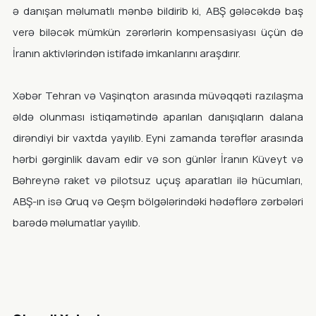
ə danışan məlumatlı mənbə bildirib ki, ABŞ gələcəkdə baş
verə biləcək mümkün zərərlərin kompensasiyası üçün də
İranın aktivlərindən istifadə imkanlarını araşdırır.
Xəbər Tehran və Vaşinqton arasında müvəqqəti razılaşma
əldə olunması istiqamətində aparılan danışıqların dalana
dirəndiyi bir vaxtda yayılıb. Eyni zamanda tərəflər arasında
hərbi gərginlik davam edir və son günlər İranın Küveyt və
Bəhreynə raket və pilotsuz uçuş aparatları ilə hücumları,
ABŞ-ın isə Qruq və Qeşm bölgələrindəki hədəflərə zərbələri
barədə məlumatlar yayılıb.