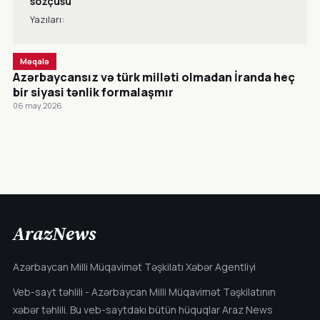
sözçüsü
Yazıları:
Məqalə
Azərbaycansız və türk milləti olmadan İranda heç
bir siyasi tənlik formalaşmır
06 may 2026
CANLI
ArazNews
Azərbaycan Milli Müqavimət Təşkilatı Xəbər Agentliyi
Veb-sayt təhlili - Azərbaycan Milli Müqavimət Təşkilatının
xəbər təhlili. Bu veb-saytdakı bütün hüquqlar Araz News