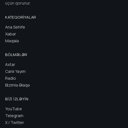
üçün qorunur.
KATEQORIYALAR
Ana Sehife
Xəbər
Məqalə
BÖLMƏLƏR
Axtar
Canlı Yayım
Radio
Bizimlə Əlaqə
BIZI İZLƏYIN
YouTube
Telegram
X / Twitter