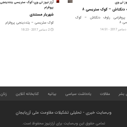
یوز تی وی
آراز نیوز تی وی؛ کوک سئریسی یئددینجی
پروقرام
 دنکتاش – کوک سئریسی ۸
شهریار مستندی
پروقرامی رئوف دنکتاش – کوک
ی ۸
کوک سئریسی – یئددینجی پروقرام
2 دسامبر 2017 - 18:23
 بشر
مقالات
یادداشت سیاسی
بیانیه
کتابخانه آنلاین
زنان
وب‌سایت خبری - تحلیلی تشکیلات مقاومت ملی آزربایجان
تمامی حقوق این وب‌سایت برای آرازنیوز محفوظ است.