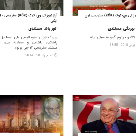
آراز نیوز تی وی؛ کوک (KÖK) سئریسی اون
آراز نیوز تی وی؛ کوک (KÖK) سئریس
ایکی
بهرنگی مستندی
انور پاشا مستندی
بویوک توران سئودالیسی علی اسماعیل ا
پاشانین یاشامی و مجادله سی؛ ک
مستند سئریسی ۱۲ جی بولوم
23 می 2018 - 20:44