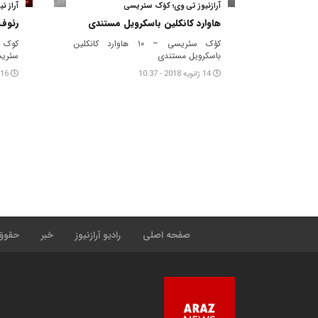
آرازنیوز تی وی؛ کؤک سئریسی
آراز ن
هاوارد کانکلین باسکرویل مستندی
رئوف
کؤک سئریسی – ۱۰ هاوارد کانکلین
کوک 
باسکرویل مستندی
سئریس
14 ژانویه 2018 - 10:37
16 دسامبر 2017 - 14:51
صفحه اصلی
رادیو آرازنیوز
خبر
حقوق