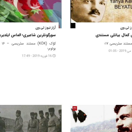
وز تی وی
آراز نیوز تی وی
 کمال بیاتلی مستندی
سورگونلرین شاعیری؛ الماس ایلدیری
ستند سئریسی ۱۷؛
کؤک (ÖK
بولوم؛
16 فوریه 2019 - 17:49