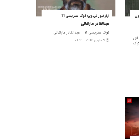
ی - اون
آراز نیوز تی وی؛ کوک سئریسی 11
عبدالقادر ماراغالی
کوک سئریسی ۱۱ – عبدالقادر ماراغالی
نور
9 مارس 2018 - 21:21
وک