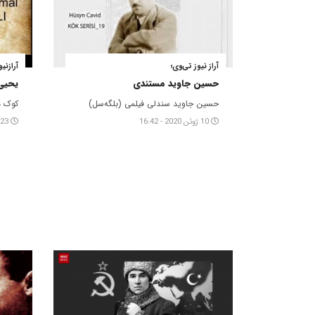
آراز نیوز تی‌وی؛
آرازنی
حسین جاوید مستندی
یحیی
حسین جاوید سندلی فیلمی (بلگه‌سل)
کوک م
10 ژوئن 2020 - 16:42
23 می 2019 - 01:05