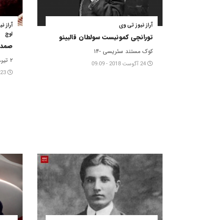
آراز نیوز تی وی
اوچ
تورانچی کمونیست سولطان قالییئو
صمد 
کوک مستند سئریسی -۱۴
۲ تیر، ۷۹جو دوغوم گونو مناسبتی ایله
24 آگوست 2018 - 09:09
23 ژوئن 2018 - 13:55