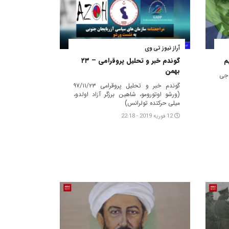
آراز نیوز تی وی
م
گوندم خبر و تحلیل پروقرامی – ۲۳
بهمن
K) مستند سئریسی – ۱۶ جی
گوندم خبر و تحلیل پروقرامی ۹۷/۱۱/۲۳
(ورشو اوتورومو، شاهین برزگر آزاد اولدو،
میلی حرکتده تولرانس)
12 فوریه 2019 - 22:18