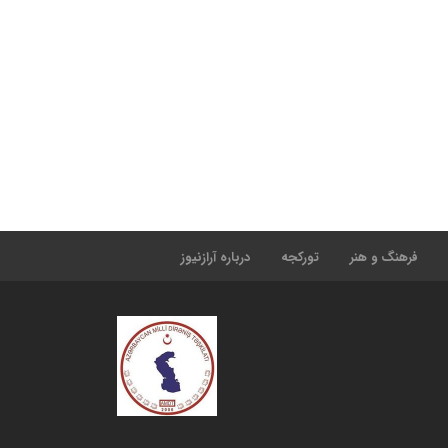
دریاچه اورمیه
9 ماه قبل
درخواست فوری برای توقف اعدام‌ها و سرکوب‌های
سیاسی در ایران توسط شورای همکاری سازمانهای
آزربایجان جنوبی
9 ماه قبل
۱۸ سال زندان برای فعال فرهنگی ترک قشقایی
بهنام وزیری‌نیا
9 ماه قبل
فشارهای امنیتی و اقتصادی مضاعف شهروندان
فرهنگ و هنر
تورکجه
درباره آرازنیوز
عرب اهواز را در شرایط سخت قرار داده است
9 ماه قبل
قدردانی سخنگوی مقاومت ملی از مواضع پرزیدنت
علی‌یئو درباره زبان تورکی آذربایجانی
9 ماه قبل
ایلهام علی‌یئو: زبان ما زبان مادری بیش از ۵۰
میلیون انسان است