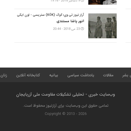
9 دسامبر 2018 - 19:16
آراز نیوز تی وی؛ کوک (KÖK) سئریسی - اون ایکی
انور پاشا مستندی
23 می 2018 - 20:44
 بشر
مقالات
یادداشت سیاسی
بیانیه
کتابخانه آنلاین
زنان
وب‌سایت خبری - تحلیلی تشکیلات مقاومت ملی آزربایجان
تمامی حقوق این وب‌سایت برای آرازنیوز محفوظ است.
Copyright © 2013 - 2026