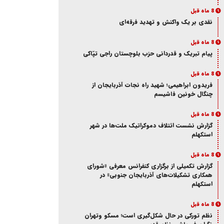
8 ماه قبل
نقدی بر یک واکنش و‌ تهدید فرقه‌ای
8 ماه قبل
پیام تبریک و قدردانی حزب بلوچستان راجی تپّاکی
8 ماه قبل
فریدون ابراهیمی؛ شهید راه نجات آذربایجان از
چنگال خونین فاشیسم
8 ماه قبل
گزارش نشست ائتلاف دموکراتیک ملت‌ها در شهر
استکهلم
8 ماه قبل
گزارش تکمیلی از برگزاری کنفرانس معرفی «شورای
همکاری تشکیلات‌های آذربایجان جنوبی» در
استکهلم
8 ماه قبل
نظم تورکی در حال شکل‌گیری است؛ مسکو وتهران