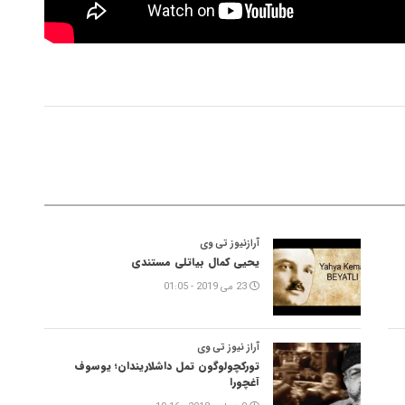
آرازنیوز تی وی
یحیی کمال بیاتلی مستندی
23 می 2019 - 01:05
آراز نیوز تی وی
تورکچولوگون تمل داشلاریندان؛ یوسوف
آغچورا