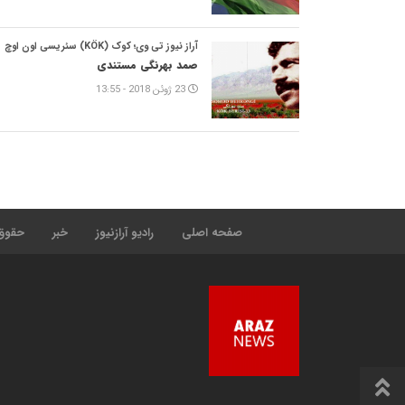
آراز نیوز تی وی؛ کوک (KÖK) سئریسی اون اوچ
صمد بهرنگی مستندی
23 ژوئن 2018 - 13:55
صفحه اصلی
رادیو آرازنیوز
خبر
حقوق