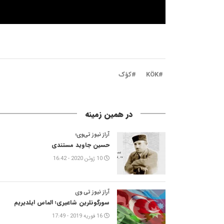
#KÖK
#کؤک
در همین زمینه
آراز نیوز تی‌وی؛
حسین جاوید مستندی
10 ژوئن 2020 - 16:42
آراز نیوز تی وی
سورگونلرین شاعیری؛ الماس ایلدیریم
16 فوریه 2019 - 17:49