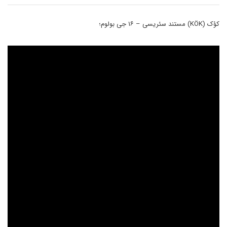
کؤک (KÖK) مستند سئریسی – ۱۶ جی بولوم؛