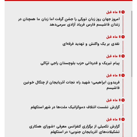
8 ماه قبل
امروز جهان روز زبان تورکی را جشن گرفت اما زبان ما همچنان در
زندان فاشیسم فارس فریاد آزادی سر‌می‌دهد
8 ماه قبل
نقدی بر یک واکنش و‌ تهدید فرقه‌ای
8 ماه قبل
پیام تبریک و قدردانی حزب بلوچستان راجی تپّاکی
8 ماه قبل
فریدون ابراهیمی؛ شهید راه نجات آذربایجان از چنگال خونین
فاشیسم
8 ماه قبل
گزارش نشست ائتلاف دموکراتیک ملت‌ها در شهر استکهلم
8 ماه قبل
گزارش تکمیلی از برگزاری کنفرانس معرفی «شورای همکاری
تشکیلات‌های آذربایجان جنوبی» در استکهلم