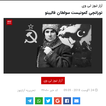
آراز نیوز تی وی
تورانچی کمونیست سولطان قالییئو
آراز نیوز تی وی
24 آگوست 2018 - 09:09
کد خبر: ۴۶۰۸۰
تحریریه آرازنیوز