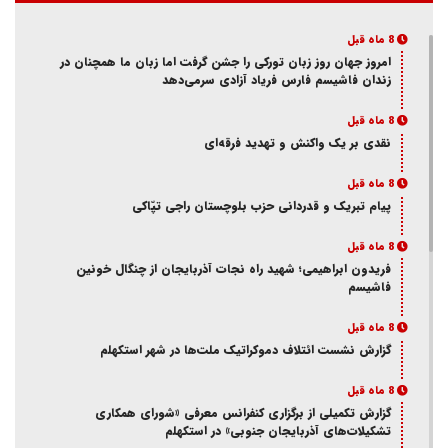
8 ماه قبل
امروز جهان روز زبان تورکی را جشن گرفت اما زبان ما همچنان در
زندان فاشیسم فارس فریاد آزادی سر‌می‌دهد
8 ماه قبل
نقدی بر یک واکنش و‌ تهدید فرقه‌ای
8 ماه قبل
پیام تبریک و قدردانی حزب بلوچستان راجی تپّاکی
8 ماه قبل
فریدون ابراهیمی؛ شهید راه نجات آذربایجان از چنگال خونین
فاشیسم
8 ماه قبل
گزارش نشست ائتلاف دموکراتیک ملت‌ها در شهر استکهلم
8 ماه قبل
گزارش تکمیلی از برگزاری کنفرانس معرفی «شورای همکاری
تشکیلات‌های آذربایجان جنوبی» در استکهلم