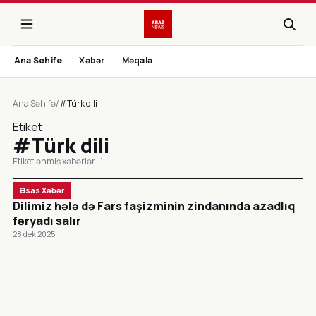
Ana Sehife
Xəbər
Məqalə
Ana Səhifə
/
#Türk dili
Etiket
#Türk dili
Etiketlənmiş xəbərlər · 1
Əsas Xəbər
Dilimiz hələ də Fars faşizminin zindanında azadlıq
fəryadı salır
28 dek 2025
CANLI