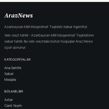
ArazNews
Azərbaycan Milli Müqavimət Təşkilatı Xəbər Agentliyi
Veb-sayt təhlili - Azərbaycan Milli Müqavimət Təşkilatının
xəbər təhlili. Bu veb-saytdakı bütün hüquqlar Araz News
üçün qorunur.
KATEQORIYALAR
Ana Sehife
Xəbər
Məqalə
BÖLMƏLƏR
Axtar
Canlı Yayım