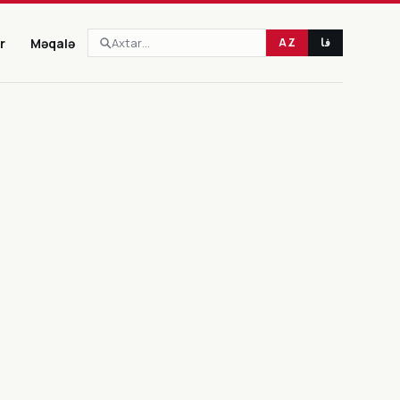
r
Məqalə
AZ
فا