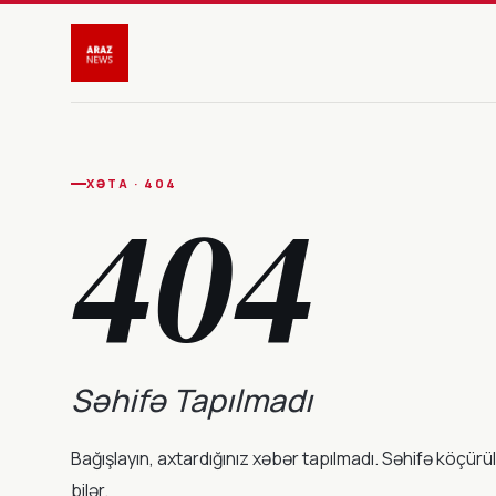
XƏTA · 404
404
Səhifə Tapılmadı
Bağışlayın, axtardığınız xəbər tapılmadı. Səhifə köçürül
bilər.