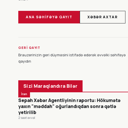
ANA SƏHIFƏYƏ QAYIT
XƏBƏR AXTAR
GERI QAYIT
Brauzerinizin geri düyməsini istifadə edərək əvvəlki səhifəyə
qayıdın
Sizi Maraqlandıra Bilər
İran
Sepah Xəbər Agentliyinin raportu: Hökumətə
yaxın "məddah" oğurlandıqdan sonra qətlə
yetirilib
2 saat əvvəl