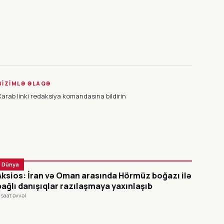
BIZIMLƏ ƏLAQƏ
Xarab linki redaksiya komandasına bildirin
Dünya
Aksios: İran və Oman arasında Hörmüz boğazı ilə
bağlı danışıqlar razılaşmaya yaxınlaşıb
 saat əvvəl