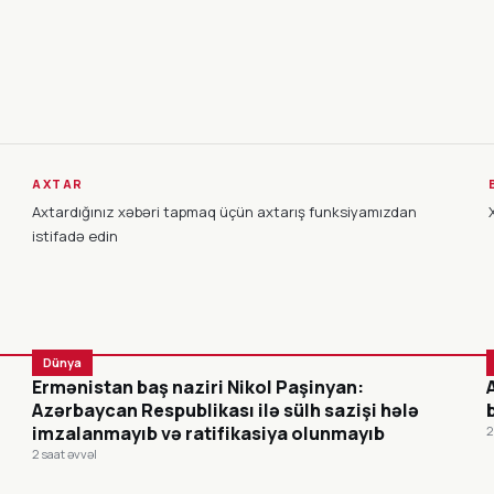
AXTAR
Axtardığınız xəbəri tapmaq üçün axtarış funksiyamızdan
istifadə edin
Dünya
Ermənistan baş naziri Nikol Paşinyan:
Azərbaycan Respublikası ilə sülh sazişi hələ
imzalanmayıb və ratifikasiya olunmayıb
2
2 saat əvvəl