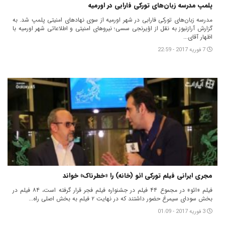
پلمپ مدرسه زبان‌های تورکی فارابی در اورمیه
مدرسه زبان‌های تورکی فارابی در شهر اورمیه از سوی نهادهای امنیتی پلمپ شد. به
گزارش آرازنیوز به نقل از اؤیرنجی سسی؛ نیروهای امنیتی و اطلاعاتی شهر اورمیه با
اظهار آقای...
7 فوریه 2017 - 22:59
مجری ایرانی فیلم تورکی ائو (خانه) را «خطرناک» خواند
فیلم «ائو» در مجموع ۴۴ فیلم در جشنواره فیلم فجر قرار گرفته است، ۸۴ فیلم در
بخش سودای سیمرغ حضور داشتند که در نهایت ۲ فیلم به بخش اصلی راه...
3 فوریه 2017 - 01:09