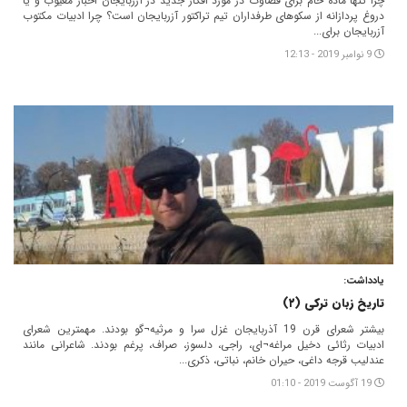
چرا تنها ماده خام برای قضاوت در مورد افکار جدید در آزربایجان اخبار معیوب و یا
دروغ پردازانه از سکوهای طرفداران تیم تراکتور آزربایجان است؟ چرا ادبیات مکتوب
آزربایجان برای...
9 نوامبر 2019 - 12:13
یادداشت:
تاریخ زبان ترکی (۲)
بیشتر شعرای قرن 19 آذربایجان غزل سرا و مرثیه¬گو بودند. مهمترین شعرای
ادبیات رثائی دخیل مراغه¬ای، راجی، دلسوز، صراف، پرغم بودند. شاعرانی مانند
عندلیب قرجه داغی، حیران خانم، نباتی، ذکری...
19 آگوست 2019 - 01:10