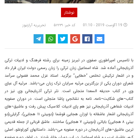
نوشتار
19 آگوست 2019 - 01:10
کد خبر: ۵۲۲۳۱
تحریریه آرازنیوز
با تاسیس امپراطوری صفوی در تبریز زمینه برای رشته فرهنگ و ادبیات ترکی
آذربایجانی آماده شد. شاه اسماعیل زبان ترکی را زبان رسمی دولت ایران قرار داد
و در اشعار ترکیش تخلص “خطایی” برگزید. استاد غزل محمد فضولی سرآمد
شعرای دوران یکی از بزرگترین مرثیه سرایان ترک زبان می¬باشد. مرثیه آل عبای
وی در کتاب حدیقه السعدا متجلی است. نثر ترکی آذربایجانی وی نیز در
کتاب¬های شکایت¬نامه، نامه به نشانجی پاشا متجلی است. در دوران صفویه
ادبیات شفاهی آذربایجانی نیز هم پای ادبیات کلاسیک پیش رفت و عاشیق¬های
آذربایجانی اشعار عاشقانه با اوزان هجایی قوشما (دوبیتی ۱۱ هجایی)، گرایلی(دو
بیتی ۸ هجایی) بایاتی (دوبیتی ۷ هجایی) ساختند. عاشق قربانی از جمله قدیمی
ترین عاشیق¬های آذربایجان در دوره صفویه می¬باشد. داستانهای کوراوغلو، اصلی
کرم، عاشیق غریب و شاه اسماعیل در این دوران خلق شدند. در اواخر دوره صفویه