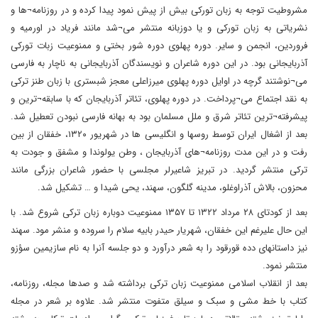
مشروطیت توجه به زبان تورکی بیش از پیش نمود پیدا کرده و در روزنامه¬ها و
نشریاتی به زبان تورکی و یا دوزبانه منتشر می¬شد مانند فریاد در اورمیه و
فروردین، انجمن و سایر. دوره پهلوی دوره شور بختی و ممنوعیت زبات تورکی
آذربایجانی بود. در این دوره شاعران و نویسندگان آذربایجانی به ناچار به فارسی
می¬نوشتند گرچه در اوایل دوره پهلوی میرزاعلی معجز شبستری با زبان طنز ترکی
به نقد اجتماع می¬پرداخت. در دوره پهلوی، تئاتر آذربایجان که با سابقه¬ترین و
پیشرفته¬ترین تئاتر شرق و ملل مسلمان بود به بهانه فارسی نبودن تعطیل شد.
بعد از اشغال ایران توسط روسها و انگلیسی ها در شهریور ۱۳۲۰، خفقان از بین
رفت و در این مدت روزنامه¬های آذربایجان ، وطن یولوندا و مشفق و جودت به
ترکی منتشر گردید. در تبریز شاعیرلر مجلسی با حضور شاعران بزرگی مانند
محزون، بالاش آذراوغلو، مدینه گلگون، سهند، یحی شیدا و … تشکیل شد.
بعد از کودتای ۲۸ مرداد ۱۳۲۲ تا ۱۳۵۷ ممنوعیت دوباره زبان ترکی شروع شد. با
این حال علیرغم این خفقان، شهریار حیدر بابیه سلام را سروده و منشر مود. سهند
نیز داستانهای دده قورقود را به شعر درآورد و دو جلسه آنرا به نام سازیمین سؤزو
منتشر نمود.
بعد از انقلاب اسلامی ممنوعیت زبان ترکی برداشته شد و صدها مجله، روزنامه،
کتاب با خط مشی و سبک و سیلق متفوت منتشر شد. علاوه بر شعر در مجله