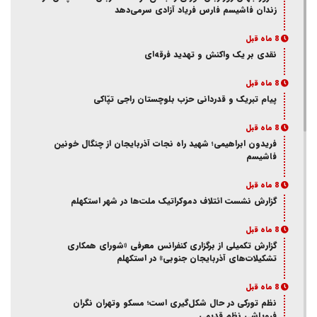
زندان فاشیسم فارس فریاد آزادی سر‌می‌دهد
8 ماه قبل
نقدی بر یک واکنش و‌ تهدید فرقه‌ای
8 ماه قبل
پیام تبریک و قدردانی حزب بلوچستان راجی تپّاکی
8 ماه قبل
فریدون ابراهیمی؛ شهید راه نجات آذربایجان از چنگال خونین
فاشیسم
8 ماه قبل
گزارش نشست ائتلاف دموکراتیک ملت‌ها در شهر استکهلم
8 ماه قبل
گزارش تکمیلی از برگزاری کنفرانس معرفی «شورای همکاری
تشکیلات‌های آذربایجان جنوبی» در استکهلم
8 ماه قبل
نظم تورکی در حال شکل‌گیری است؛ مسکو وتهران نگران
فروپاشی نظم قدیمی