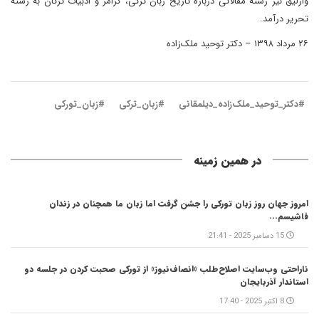
وارلیق نیز رشته مقالاتی درباره تاریخ زبان ترکی، گرامر و ادبیات ترکان به رشته
تحریر درآمد.
۲۶ مرداد ۱۳۹۸ – دکتر توحید ملک‌زاده
#دکتر_توحید_ملک‌زاده_دیلمقانی
#زبان_ترکی
#زبان_تورکی
در همین زمینه
امروز جهان روز زبان تورکی را جشن گرفت اما زبان ما همچنان در زندان
فاشیسم...
15 دسامبر 2025 - 21:41
ناراحتی وب‌سایت اصلاح‌طلب «انصاف‌نیوز» از تورکی صحبت کردن در جلسه دو
استاندار آذربایجان
8 اکتبر 2025 - 17:40