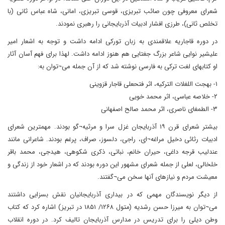
شعرای معروفی چون صائب تبریزی، قوسی تبریزی، امانی، شاه عباس ثانی (با
تخلص ثانی)، طرزی افشار ادبیات آذربایجانی را رهبری نمودند.
در دوره قاجاریه علاقمندی به زبان تورکی ادامه داشت و توجه به اشعار امیر
علیشیر نوایی شاعر بزرگ جغتایی هم هنوز ادامه داشت. لهذا برای فهم آسان آثار
او کتابهای لغت ترکی به فارسی نوشته شد که از آن جمله می¬توان به:
۱- بهجت اللغلات الترکیه، اثر فتحعلی قاجار قزوینی
۲- خلاصه عباسی، اثر محمد خویی
۳- الطمغای ناصری، اثر محمد صالح اصفهانی
بیشتر شعرای قرن ۱۹ آذربایجان غزل سرا و مرثیه¬گو بودند. مهمترین شعرای
ادبیات رثائی دخیل مراغه¬ای، راجی، دلسوز، صراف، پرغم بودند. شاعرانی مانند
عندلیب قرجه داغی، حیران خانم، نباتی، ذکری شکوهی، هیدجی، محمد باقر
خلخالی، لعلی از جمله شعرای مشهور این دوره بودند که در اشعار خود از زندگی و
معیشت مردم و نیازهای آنها سخن می¬گفتند.
از دیگر نویسندگان مهمی که در بیداری آذربایجانیان نقش بسزایی داشتند
می¬توان به میرزا حسن رشدیه (متول ۱۲۶۸/ ۱۸۵۱ در تبریز) اشاره کرد که کتاب
وطن دیلی را برای تدریس در مدارس آذربایجان تالیف کرد. در دوره انقلاب