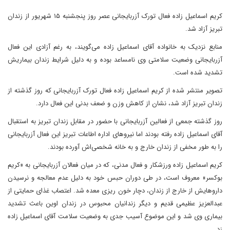
کریم اسماعیل زاده فعال تورک آزربایجانی عصر روز پنجشنبه ۱۵ شهریور از زندان
تبریز آزاد شد.
منابع نزدیک به خانواده آقای اسماعیل زاده می‌گویند، به رغم آزادی این فعال
آزربایجانی وضعیت سلامتی وی نامساعد بوده و به دلیل شرایط زندان بیماریش
تشدید شده است.
تصویر منتشر شده از کریم اسماعیل زاده فعال تورک آزربایجانی که روز گذشته از
زندان تبریز آزاد شد، نشان از کاهش وزن و ضعف بدنی این فعال دارد.
روز گذشته جمعی از فعالین آزربایجانی با حضور در مقابل زندان تبریز به استقبال
آقای اسماعیل زاده رفته بودند اما نیروهای اداره اطاعات تبریز این فعال آزربایجانی
را به طور مخفی از زندان خارج و به خانه شخصی‌اش آورده بودند.
کریم اسماعیل زاده ورزشکار و فعال مدنی، که در میان فعالان آزربایجانی به «کریم
بوکسر» معروف است، در طی دوران حبس خود به دلیل عدم معالجه و نرسیدن
داروهایش از خارج از زندان، دچار خون ریزی معده شد. اعتصاب غذای حمایتی از
عبدالعزیز عظیمی قدیم و دیگر زندانیان محبوس در زندان اوین باعث تشدید
بیماری وی شد و این موضوع آسیب جدی به وضعیت سلامت آقای اسماعیل زاده
زد.