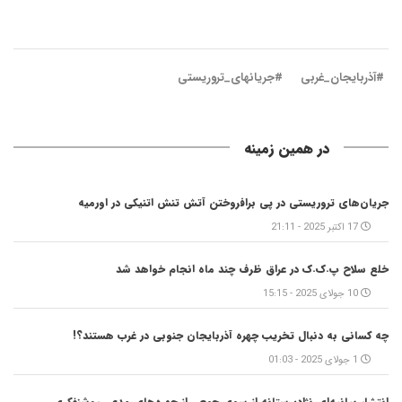
#آذربایجان_غربی
#جریانهای_تروریستی
در همین زمینه
جریان‌های تروریستی در پی برافروختن آتش تنش اتنیکی در اورمیه
17 اکتبر 2025 - 21:11
خلع سلاح پ.ک.ک در عراق ظرف چند ماه انجام خواهد شد
10 جولای 2025 - 15:15
چه کسانی به دنبال تخریب چهره آذربایجان جنوبی در غرب هستند؟!
1 جولای 2025 - 01:03
انتشار بیانیه‌ای نژادپرستانه از سوی جمعی از چهره‌های مدعی روشنفکری