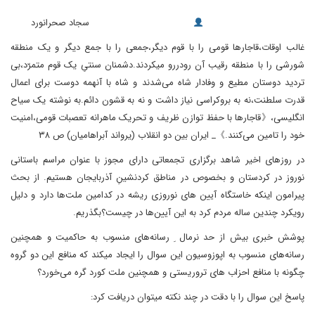
سجاد صحرانورد
غالب اوقات،قاجارها قومی را با قوم دیگر،جمعی را با جمع دیگر و یک منطقه
شورشی را با منطقه رقیب آن رودررو میکردند.دشمنان سنتیِ یک قوم متمرّد،بی
تردید دوستان مطیع و وفادار شاه می‌شدند و شاه با آنهمه دوست برای اعمال
قدرت سلطنت،نه به بروکراسی نیاز داشت و نه به قشون دائم.به نوشته یک سیاح
انگلیسی،《قاجارها با حفظ توازن ظریف و تحریک ماهرانه تعصبات قومی،امنیت
خود را تامین می‌کنند.》_ ایران بین دو انقلاب (یرواند آبراهامیان) ص ۳۸
در روزهای اخیر شاهد برگزاری تجمعاتی دارای مجوز با عنوان مراسم باستانی
نوروز در کردستان و بخصوص در مناطق کردنشینِ آذربایجان هستیم. از بحث
پیرامون اینکه خاستگاه آیین های نوروزی ریشه در کدامین ملت‌ها دارد و دلیل
رویکرد چندین ساله مردم کرد به این آیین‌ها در چیست؟بگذریم.
پوشش خبری بیش از حد نرمال ِ رسانه‌های منسوب به حاکمیت و همچنین
رسانه‌های منسوب به اپوزوسیون این سوال را ایجاد میکند که منافع این دو گروه
چگونه با منافع احزاب های تروریستی و همچنین ملت کورد گره می‌خورد؟
پاسخ این سوال را با دقت در چند نکته میتوان دریافت کرد: