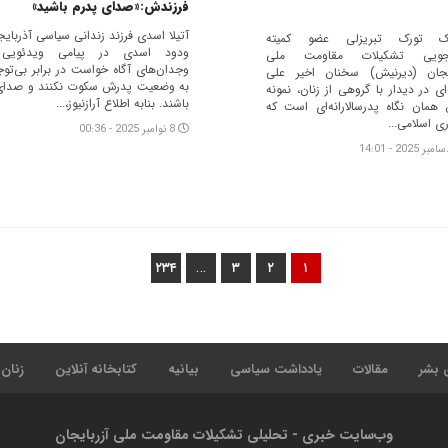
فرزندش:«صدای پدرم باشید»
آتیلا اسدی فرزند زندانی سیاسی آذربایج
ک‌ تورک تبریزلی عضو کمیته
ودود اسدی در پیامی ویدئویی 
جویی تشکیلات مقاومت ملی
وجدان‌های آگاه خواست در برابر بی‌تو
یجان (دیرنیش) سخنان اخیر علی
به وضعیت پدرش سکوت نکنند و صدای
ای در دیدار با گروهی از زنان، نمونه
باشند. بنابه اطلاع آرازنیوز،...
همان نگاه پدرسالارانه‌ای است که
ی اسلامی...
8 نوامبر 2025 - 00:36
…
۲۳۴
۳
۲
۱
 بشر
مقالات
یادداشت سیاسی
بیانیه
کتابخانه آنلاین
زنان
وب‌سایت خبری - تحلیلی تشکیلات مقاومت ملی آزربایجان