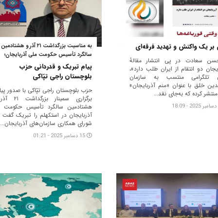
بر یک واکنش و‌ تهدید فرقه‌ای
به مناسبت بزرگداشت ۲۱ آذر و هشتادمین
سالگرد تأسیس حکومت ملی آذربایجان؛
سن سعادت در پی انتشار مقالهٔ
پیام تبریک و قدردانی حزب
ایجان دو انتقام از ایران طلب دارد»،
بلوچستان راجی تپّاکی
لی تلگرامی منتسب به سازمان
ین خلق با عنوان «منم آذربایجان»
حزب بلوچستان راجی تپّاکی با صدور پیا
نتشر کرده که به‌جای نقد...
برگزاری سمینار بزرگد
هشتادمین سالگرد تأسیس حکومت م
آذربایجان در استکهلم را تبریک گفت و
شورای همکاری سازمان‌های آذربایجان...
15 دسامبر 2025 - 01:21