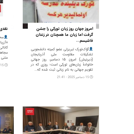
امروز جهان روز زبان تورکی را جشن
نقدی 
گرفت اما زبان ما همچنان در زندان
مح
فاشیسم...
«آزرب
کانا
گؤک‌تورک تبریزلی عضو کمیته دانشجویی
مجاهد
تشکیلات مقاومت ملی آذربایجان
متنی م
(دیرنیش) امروز، ۱۵ دسامبر، روز جهانی
خانوادهٔ زبان‌های تورکی است؛ روزی که در
15 دسامبر 2025 - 18:09
تقویم جهانی به نام زبانی ثبت شده که...
15 دسامبر 2025 - 21:41