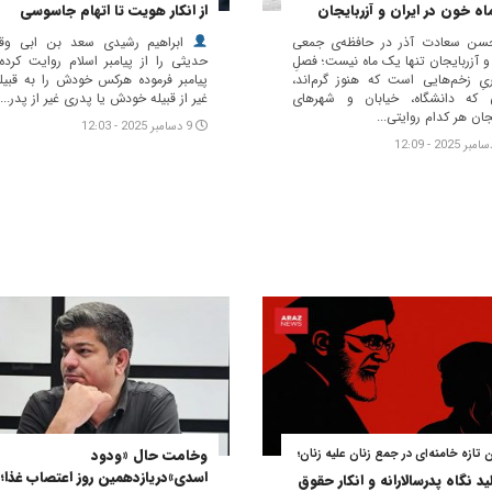
ماه خون در ایران و آزربایجان
از انکار هویت تا اتهام جاسوسی
سن سعادت آذر در حافظه‌ی جمعی
ابراهیم رشیدی سعد بن ابی وق
 و آزربایجان تنها یک ماه نیست؛ فصلِ
حدیثی را از پیامبر اسلام روایت کرده
ریِ زخم‌هایی است که هنوز گرم‌اند،
پیامبر فرموده هرکس خودش را به قبیله
 که دانشگاه، خیابان و شهرهای
غیر از قبیله خودش یا پدری غیر از پدر...
جان هر کدام روایتی...
9 دسامبر 2025 - 12:03
وخامت حال «ودود
تازه خامنه‌ای در جمع زنان علیه زنان؛
اسدی»دریازدهمین روز اعتصاب غذا؛
لید نگاه پدرسالارانه و انکار حقوق