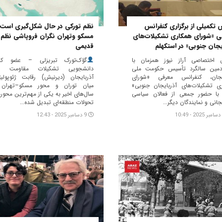
 تکمیلی از برگزاری کنفرانس
نظم تورکی در حال شکل‌گیری است؛
ی «شورای همکاری تشکیلات‌های
مسکو وتهران نگران فروپاشی نظم
یجان جنوبی» در استکهلم
قدیمی
 اختصاصی آراز نیوز همزمان با
گؤک‌تورک تبریزلی – عضو کمی
دمین سالگرد تأسیس حکومت ملی
دانشجویی تشکیلات مقاومت م
ایجان، کنفرانس معرفی «شورای
آذربایجان (دیرنیش) رقابت ژئوپولی
ی تشکیلات‌های آذربایجان جنوبی»
میان توران و محور مسکو–تهران 
 با حضور جمعی از فعالان سیاسی
سال‌های اخیر به یکی از مهم‌ترین محور
جانی و نمایندگان دیگر...
تحولات منطقه‌ای تبدیل شده...
9 دسامبر 2025 - 12:43