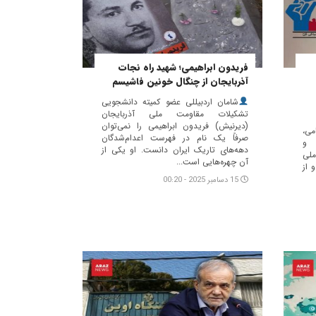
فریدون ابراهیمی؛ شهید راه نجات
آذربایجان از چنگال خونین فاشیسم
شامان اردبیللی عضو کمیته دانشجویی
تشکیلات مقاومت ملی آذربایجان
(دیرنیش) فریدون ابراهیمی را نمی‌توان
می،
صرفاً یک نام در فهرست اعدام‌شدگان
اشت ۲۱ آذر و
دهه‌های تاریک ایران دانست. او یکی از
لی
آن چهره‌هایی است...
 از
15 دسامبر 2025 - 00:20