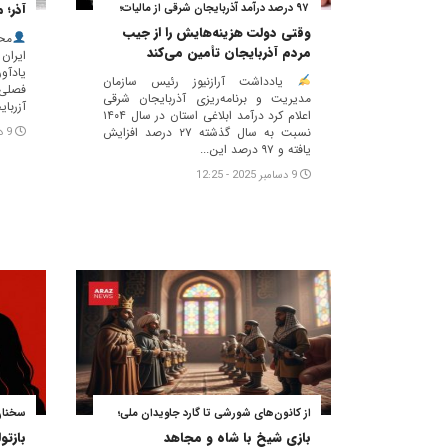
آذر؛ 
۹۷ درصد درآمد آذربایجان شرقی از مالیات؛
وقتی دولت هزینه‌هایش را از جیب
مح
مردم آذربایجان تأمین می‌کند
ایران
یادآو
یادداشت آرازنیوز رئیس سازمان
فصلی
مدیریت و برنامه‌ریزی آذربایجان شرقی
آزربای
اعلام کرد درآمد ابلاغی استان در سال ۱۴۰۴
نسبت به سال گذشته ۲۷ درصد افزایش
9 دسامبر 2025 - 12:09
یافته و ۹۷ درصد این...
9 دسامبر 2025 - 12:25
از کانون‌های شورشی تا گارد جاویدان ملی؛
سخنان 
بازی شیخ با شاه و مجاهد
بازتو