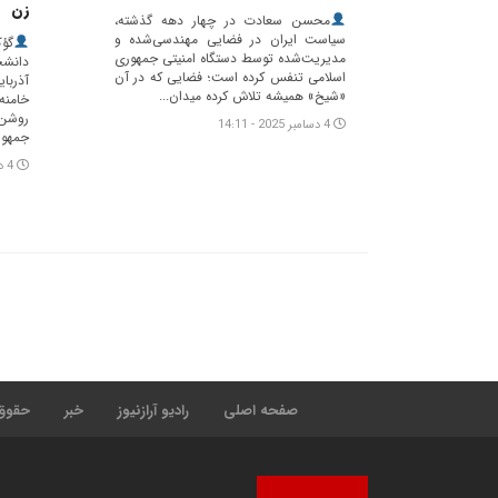
زن
محسن سعادت در چهار دهه گذشته،
سیاست ایران در فضایی مهندسی‌شده و
گؤ
مدیریت‌شده توسط دستگاه امنیتی جمهوری
دانش
اسلامی تنفس کرده است؛ فضایی که در آن
آذربا
«شیخ» همیشه تلاش کرده میدان...
خامنه‌
روشن 
4 دسامبر 2025 - 14:11
جمهور
4 دسامبر 2025 - 14:01
صفحه اصلی
رادیو آرازنیوز
خبر
حقوق