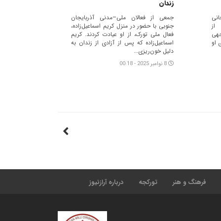
زندان
انی
جمعی از فعالان ملی–مدنی آذربایجان
از
جنوبی با حضور در منزل کریم اسماعیل‌زاده،
جهی
فعال ملی تورک، از او عیادت کردند. کریم
 او
اسماعیل‌زاده که پس از آزادی از زندان به
دلیل خون‌ریزی...
8 نوامبر 2025 - 00:18
فرهنگ و هنر
تورکجه
درباره آرازنیوز