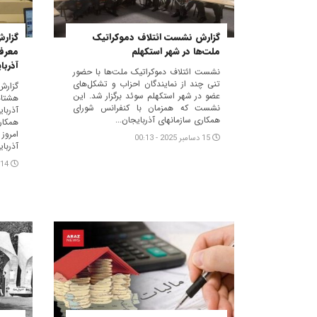
گزارش نشست ائتلاف دموکراتیک
گزارش
ملت‌ها در شهر استکهلم
معرف
آذربا
نشست ‌ائتلاف دموکراتیک ملت‌ها با حضور
تنی چند از نمایندگان احزاب و تشکل‌های
گزارش
عضو در شهر استکهلم سوئد برگزار شد. این
هشتا
نشست که همزمان با کنفرانس شورای
آذرب
همکاری سازمانهای آذربایجان...
همکار
امروز
15 دسامبر 2025 - 00:13
آذربای
14 دسامبر 2025 - 10:49