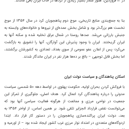
در ۱۲ فروردین، هنوز شمار بسیار زیادی از کردها در خاک ایران باقی ماندند.
بنا به جمع‌بندی منابع تاریخی، موج دوم پناهجویان کرد در سال ۱۳۵۴ از موج
نخست هم بزرگ‌تر بود و شامل بخش عمده‌ای از نیروها و خانواده‌های وابسته به
جنبش بارزانی می‌شد​. صدها روستا در شمال عراق تخلیه شده و سکنه آنها به
ایران گریختند. ایران با وجود پذیرش این آوارگان، آنها را تشویق به بازگشت
می‌کرد؛ پس از اعلان عفو عمومی از سوی بغداد، تعدادی به کشورشان برگشتند،
اما بخش قابل توجهی – بالغ بر ده‌ها هزار نفر در ایران ماندگار شدند.​
‏اسکان پناهندگان و سیاست دولت ایران
‏با فروکش کردن بحران اولیه، حکومت پهلوی در اواسط دهه ۵۰ شمسی سیاست
مدونی را درباره پناهندگان کرد اعمال کرد. هدف اصلی، جلوگیری از تمرکز این
جمعیت در نواحی مرزی و ممانعت از هرگونه فعالیت سیاسی آنها بود که
می‌توانست نقض قرارداد الجزایر تلقی شود​. بر همین اساس، از اواخر ۱۳۵۴ به
بعد، دولت ایران پراکنده‌سازی پناهجویان را در دستور کار قرار داد. ابتدا
اردوگاه‌های متعددی در امتداد نوار مرزی غرب کشور ایجاد شده بود – از اورمیه و