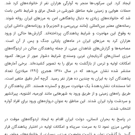
ایجاد کرد. این سرکوب‌ها منجر به آوارگی هزاران نفر از خانواده‌های کرد شد.
حملات هوایی و زمینی علیه مناطق شورشی در شمال عراق و شرایط ناامن باعث
شد که خانواده‌های زیادی به دنبال پناهگاهی امن به مرزهای ایران روانه شوند.
رسانه‌های معتبر بین‌المللی (مانند بی‌بی‌سی و الجزیره) و روزنامه‌های داخلی ایران
به وقوع این مهاجرت و شرایط پناهندگان پرداخته‌اند. گزارش‌ها حاکی از ورود
هزاران کرد به مرزهای ایران در ماه‌های پایانی جنگ و پس از آن است.
مصاحبه‌ها و گزارش‌های شاهدان عینی، از جمله پناهندگان ساکن در اردوگاه‌های
مرزی استان‌های آذربایجان غربی وسنندج شرایط دشوار عبور از مرزها، کمبود
امکانات اولیه و ترس از بازگشت به عراق را به تصویر کشیده‌اند. برخی آمارهای
منتشر شده نشان می‌دهد که در سال ۱۳۷۰ هجری (۱۹۹۱ میلادی) تعداد
پناهندگان کرد به ایران به چندین ده هزار نفر رسید. گرچه آمار دقیق متغیر است،
اما مستندات نشان‌دهندهٔ یک مهاجرت سریع و گسترده هستند. اکثر پناهندگان از
طریق راه‌های زمینی و از طریق ورود به شهرهایی مانند اورمیه، اشنویه، پیرانشهر
و سردشت وارد ایران شدند. این مناطق به عنوان دروازه‌های ورود برای افراد آواره
انتخاب شدند.
‏در پاسخ به بحران انسانی، دولت ایران اقدام به ایجاد اردوگاه‌های موقت در
نواحی مرزی نمود تا به سرعت سرپناه و امکانات اولیه در اختیار پناهندگان قرار
گیرد. با گذشت زمان و تثبیت وضعیت مرزی، بسیاری از خانواده‌های مهاجر به