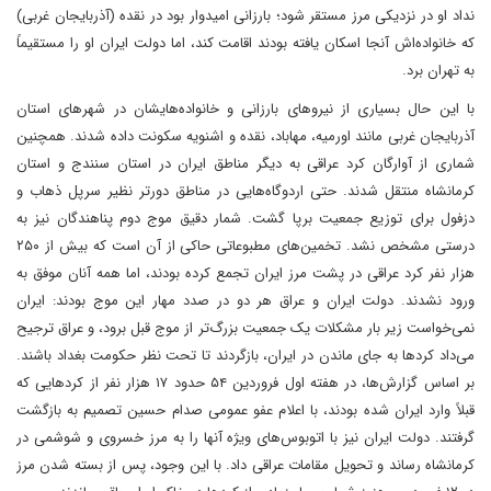
نداد او در نزدیکی مرز مستقر شود؛ بارزانی امیدوار بود در نقده (آذربایجان غربی)
که خانواده‌اش آنجا اسکان یافته بودند اقامت کند، اما دولت ایران او را مستقیماً
به تهران برد​.
با این حال بسیاری از نیروهای بارزانی و خانواده‌هایشان در شهرهای استان
آذربایجان غربی مانند اورمیه، مهاباد، نقده و اشنویه سکونت داده شدند​. همچنین
شماری از آوارگان کرد عراقی به دیگر مناطق ایران در استان سنندج و استان
کرمانشاه منتقل شدند. حتی اردوگاه‌هایی در مناطق دورتر نظیر سرپل ذهاب و
دزفول برای توزیع جمعیت برپا گشت​. شمار دقیق موج دوم پناهندگان نیز به
درستی مشخص نشد. تخمین‌های مطبوعاتی حاکی از آن است که بیش از ۲۵۰
هزار نفر کرد عراقی در پشت مرز ایران تجمع کرده بودند​، اما همه آنان موفق به
ورود نشدند. دولت ایران و عراق هر دو در صدد مهار این موج بودند: ایران
نمی‌خواست زیر بار مشکلات یک جمعیت بزرگ‌تر از موج قبل برود، و عراق ترجیح
می‌داد کردها به جای ماندن در ایران، بازگردند تا تحت نظر حکومت بغداد باشند​.
بر اساس گزارش‌ها، در هفته اول فروردین ۵۴ حدود ۱۷ هزار نفر از کردهایی که
قبلاً وارد ایران شده بودند، با اعلام عفو عمومی صدام حسین تصمیم به بازگشت
گرفتند​. دولت ایران نیز با اتوبوس‌های ویژه آنها را به مرز خسروی و شوشمی در
کرمانشاه رساند و تحویل مقامات عراقی داد​. با این وجود، پس از بسته شدن مرز