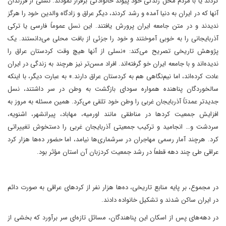
کردند یا با مردم محل زندگی خود پیوند خانوادگی برقرار نمودند. نسلی از فرزندان
آنها که در ایران به دنیا آمده و رشد کردند، دیگر عراق و زادگاه والدین خود را هرگز
ندیدند و در متن جامعه ایران پرورش یافتند​. این نسل عموماً فارسی یا ترکی
آذربایجانی را به خوبی آموختند و خود را جزئی از بافت محلی می‌دانستند. یک
پژوهش تاریخی تصریح می‌کند: «نسلی از آنها هیچ وقت کردستان عراق را
ندیده‌اند و با جامعه ایران خو گرفته‌اند. افراد مسن‌تر نیز هرچند به زندگی در ایران
عادت کرده‌اند، اما نیم‌نگاهی هم به کردستان عراق دارند.»​ به عبارت دیگر، با اینکه
سالخوردگان پناهنده همواره سودای بازگشت به وطن در سر داشتند، نسل
جدیدتر عمدتاً آذربایجان غربی را وطن خود تلقی می‌کرد. همین مسئله به مروز به
افزایش جمعیت کردها در مناطقی مانند اورمیه، مهاباد، پیرانشهر، اشنویه،
سردشت و… انجامید و ترکیب جمعیتی آذربایجان غربی را دستخوش تغییراتی
کرد. هرچند آمار رسمی مهاجران در سرشماری‌ها نیامد، اما حضور ده‌ها هزار کرد
عراقی طی چند دهه قطعاً در رشد جمعیت کردزبان آن استان مؤثر بود.
در مجموع، بر پایه منابع تاریخی، ده‌ها هزار نفر از کردهای عراقی به صورت دائم
در ایران ساکن شدند و تشکیل خانواده دادند​.
‏در دهه‌های پس از اسکان این پناهندگان، مسائل تازه‌ای سر برآورد که بخشی از