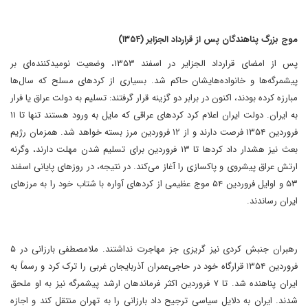
موج بزرگ پناهندگان پس از قرارداد الجزایر (۱۳۵۴)
‏پس از امضای قرارداد الجزایر در اسفند ۱۳۵۳، وضعیت نومیدکننده‌ای بر
پیشمرگه‌ها و خانواده‌هایشان حاکم شد​. بسیاری از کردهای مسلح که سال‌ها
مبارزه کرده بودند، اکنون در برابر دو گزینه قرار گرفتند: تسلیم به دولت عراق یا فرار
به ایران​. دولت ایران اعلام کرد کردهای عراقی که مایل به ورود هستند تنها تا ۱۱
فروردین ۱۳۵۴ فرصت دارند و از ۱۲ فروردین مرز بسته خواهد شد​. همزمان رژیم
بعث نیز هشدار داد کردها تا ۱۳ فروردین برای تسلیم شدن مهلت دارند، وگرنه
ارتش عراق پیشروی و پاکسازی را آغاز می‌کند​. در نتیجه، در روزهای پایانی اسفند
۵۳ و اوایل فروردین ۵۴ موج عظیمی از کردهای آواره با شتاب خود را به مرزهای
ایران رساندند.
رهبران جنبش کردی نیز گریزی جز مهاجرت نداشتند. ملامصطفی بارزانی در ۵
فروردین ۱۳۵۴ قرارگاه خود در حاجی‌عمران آذربایجان غربی را ترک کرد و رسماً به
ایران پناهنده شد​. تا ۷ فروردین اکثر فرماندهان ارشد پیشمرگه نیز به او ملحق
شدند​. ایران به دلایل سیاسی ترجیح داد بارزانی را به تهران منتقل کند و اجازه