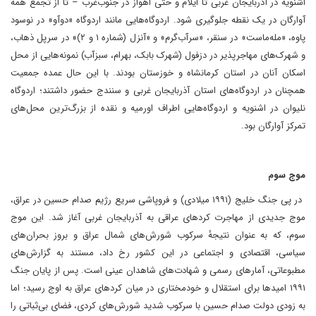
اشنویه در آذربایجان غربی تا ایلام و حتی اهواز در جنوب‌غرب – تا از تجمع همه
آوارگان در یک نقطه جلوگیری شود​. اردوگاه‌هایی مانند اردوگاه «دوآو» در نوسود
پاوه، «مله‌ماست» در سنقر، «سرآب‌گرم» و «آنزل (شماره ۱ و ۲)» در سرپل ذهاب،
و شهرک‌های مهاجرپذیر در دزفول (شهرک بابک، بهرام، سبزآب) نمونه‌هایی از محل
اسکان آنان در استان کرمانشاه و خوزستان بودند​. با این حال عمده جمعیت
همچنان در اردوگاه‌های استان آذربایجان غربی و سنندج حضور داشتند؛ اردوگاه
نلیوان در اشنویه و اردوگاه‌هایی اطراف اورمیه و نقده از بزرگ‌ترین محل‌های
تمرکز آوارگان بود​.
‏موج سوم
‏ در پی جنگ خلیج (۱۹۹۱ میلادی) و فروپاشی سریع رژیم صدام حسین در عراق،
موج جدیدی از مهاجرت کردهای عراقی به آذربایجان غربی آغاز شد. این موج
سوم، که به عنوان نتیجهٔ سرکوب شورش‌های شمال عراق و بروز بحران‌های
سیاسی، اقتصادی و اجتماعی در این کشور رخ داد، مستند به گزارش‌های
مطبوعاتی، آمارهای رسمی و شهادت‌های شاهدان عینی است. پس از پایان جنگ
۱۹۹۱ امیدها برای استقلال و خودمختاری در میان کردهای عراق به اوج رسید؛ اما
به زودی دولت صدام حسین با سرکوب شدید شورش‌های کردی، فضای بی‌ثباتی را