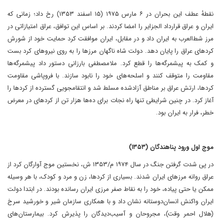
نقطهٔ عطف این بحران در ۶ مارس ۱۹۷۵ (۱۵ اسفند ۱۳۵۳) رخ داد؛ زمانی که
ایران و عراق قرارداد الجزایر را امضا کردند​. بر اساس این توافق، عراق امتیازاتی در
مرز شط‌العرب به ایران داد و در مقابل، ایران موافقت کرد حمایت خود از شورش
کردهای عراق را پایان دهد​. دولت شاه ناگهان مرزها را به روی نیروهای کرد بست
و کمک به پیشمرگه‌ها را قطع کرد​. ملامصطفی بارزانی دستور داد پیشمرگه‌ها
مقاومت را متوقف کنند و اسلحه‌های خود را نابود سازند​. با فروپاشی مقاومت
کردها، ارتش عراق بر مناطق آزادشده مسلط شد و انتقامجویی گسترده از کردها را
آغاز کرد. در چنین شرایطی تنها راه نجات برای ده‌ها هزار تن از کردهای در معرض
خطر، فرار به ایران بود.
موج اول ورود پناهندگان (۱۳۵۳)
‏در پی شدت گرفتن جنگ در سال ۱۹۷۴ م/۱۳۵۳ ش، نخستین موج آوارگان کرد از
عراق روانه مرزهای ایران شدند​. بسیاری از کردها، زن و مرد و کودک، با هر وسیله
ممکن یا حتی پیاده، خود را به نقاط صفر مرزی ایران رسانده بودند​. در ابتدا دولت
ایران واکنش انسان‌دوستانه نشان داد و با همکاری سازمان شیر و خورشید سرخ
(هلال احمر وقت)، مجروحان و آسیب‌دیدگان را پذیرش کرد. بیمارستان‌های