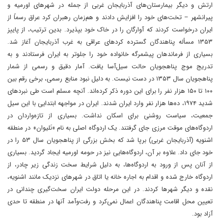
ارتش و دیگر بیمارستان‌های آذربایجان غربی از جمله در شهرهای اورمیه و
پیرانشهر – تخت‌های خود را افزایش دادند و هم‌زمان رهبران کرد عراق رسماً از
ایران درخواست کردند که آوارگان را در خاک خود بپذیرد. بدین ترتیب، از پاییز
۱۳۵۳ مسأله پناهندگان گسترده کردهای عراقی به غرب آذربایجان آغاز شد​.
بسیاری از فرماندهان پیشمرگه خانواده خود را جلوتر به ایران فرستادند و به
تدریج موج پناهجویان حالت سیل‌آسا یافت​. آمار دقیق و رسمی از شمار
پناهجویان سال ۱۳۵۳ در دست نیست. به دلیل نبود منابع رسمی، برخی رقم بین
۱۰۰ تا ۱۵۰ هزار نفر را برای این دوره ذکر کرده‌اند. آنچه مسلم است طی نبردهای
شدید ۱۹۷۴، ده‌ها هزار نفر وارد ایران شدند. ایران در مواجهه ابتدایی با این سیل
جمعیت، سیاست روشنی برای اسکان نداشت​. بسیاری از تازه‌واردان در
اردوگاه‌های موقت مرزی جای گرفتند. یک اردوگاه اصلی به نام «نَلیوان» در منطقه
اشنویه (آذربایجان غربی) برپا شد که بخش بزرگی از پناهجویان سال ۵۳ را در
خود جای داد​. علاوه بر آن، اردوگاه‌هایی نیز در حومه اورمیه ایجاد گردید​. بسیاری
از آنان پس از ورود به اردوگاه‌ها، به دلیل شرایط سخت زندگی زیر چادر، از
اردوگاه خارج شده و اقدام به اجاره خانه یا اتاق در شهرهای نزدیک مانند اشنویه،
نقده و دیگر شهرها کردند​. در این مرحله دولت ایران سخت‌گیری چندانی در
تعیین محل اقامت پناهندگان اعمال نمی‌کرد و رفت‌وآمد آنها در منطقه تا حدی
آزاد بود.