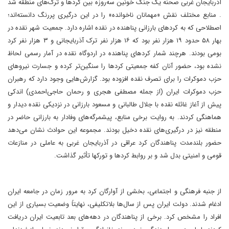
آذربایجان غربی صحنه یک جنگ خونین سه‌روزه بین کردها و ترک‌های منطقه شد​
. منابع مختلف نقش «مهمانان ناخوانده» را در این درگیری پررنگ دانسته‌اند؛
اصطلاحی که به کردهای بارزانی پناهنده در نقده اشاره دارد. جمعیت شهر نقده در
بهار ۵۸ حدود ۱۹ هزار نفر بود که ۱۶ هزار نفر ترک آذربایجانی و ۳ هزار نفر کرد
بومی بودند​. هرچند شمار کردهای پناهنده در اردوگاه نقده در آمار رسمی لحاظ
نشده بود، حضور آنان کفه جمعیتی کردها را سنگین‌تر کرده و جسارت نیروهای
حزب دموکرات را برای تصرف نقده افزوده بود. گزارش‌هایی وجود دارد که رهبران
حزب دموکرات ایران (از جمله مصطفی هجری و رحمان حاجی‌احمدی) اندکی
پیش از آغاز غائله نقده با جلال طالبانی و مسعود بارزانی در نزدیکی نقده دیدار و
هماهنگی کردند. به روایت برخی منابع، پیشمرگه‌های وفادار به بارزانی حاضر در
منطقه نیز در درگیری‌های نقده دخیل بودند. مجموعه این حوادث نشان می‌دهد
حضور بلندمدت پناهندگان کرد عراقی در آذربایجان غربی به عاملی در منازعات
قومی و امنیتی بدل شد و بر روابط کردها و تورکها تأثیر گذاشت.
از جنبه فرهنگی و اجتماعی، بخشی از آوارگان کرد به مرور زمان در جامعه ایران
ادغام شدند. دولت ایران پس از سال‌ها بلاتکلیفی، نهایتاً وضعیت بسیاری از این
افراد را مشخص کرد. برخی از پناهندگان در دهه‌های بعد تابعیت ایران دریافت