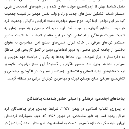
دنبال شرایط بهتر، از اردوگاه‌های موقت خارج شده و در شهرهای آذربایجان غربی
مستقر شدند. تشکیل نسل‌های جدید و زاد و ولد، نقش مهمی در تثبیت جمعیت
کرد در این نواحی ایفا کرد. موج سوم مهاجرت باعث افزایش ناگهانی جمعیت کرد
در برخی مناطق آذربایجان غربی شد. این تغییرات جمعیتی به مرور زمان به
تثبیت هویت فرهنگی و اجتماعی کرد در این مناطق انجامید. با تثبیت حضور
مستمر کردهای عراقی در خاک ایران، نسل‌های بعدی این مهاجرین به عنوان
بخشی از جامعه کردی محلی، به مرور ادعاهایی مبنی بر تعلق تاریخی این مناطق
به «کردستان» ابراز نمودند. این ادعاها بعدها به یکی از مباحث مهم هویتی و
سیاسی منطقه تبدیل شد. حضور ناگهانی و گستردهٔ این موج مهاجرت، علاوه بر
ایجاد فشارهای اولیه انسانی و اقتصادی، زمینه‌ساز تغییرات در الگوهای اجتماعی و
تنش‌های هویتی میان بومیان تورک و مهاجرین کردزبان عراقی در منطقه گردید.
پیامدهای اجتماعی، فرهنگی و امنیتی حضور بلندمدت پناهندگان
‏با پیروزی انقلاب اسلامی در بهمن ۱۳۵۷، شرایط جدیدی برای پناهندگان کرد
عراقی پدید آمد. به طور مشخص، در نوروز ۱۳۵۸ که حزب دموکرات کردستان
ایران علیه حکومت تازه‌ تأسیس دست به اسلحه برد، شهرستان نقده (سولدوز) در