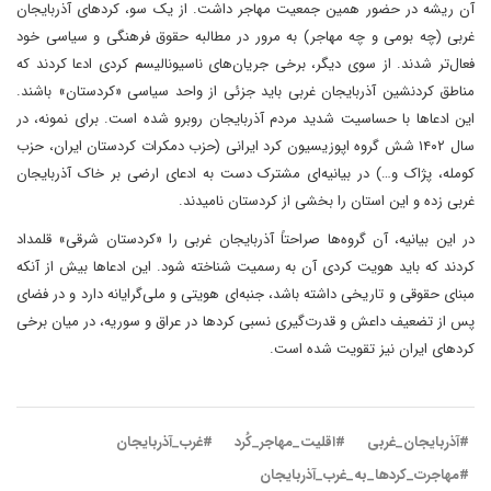
آن ریشه در حضور همین جمعیت مهاجر داشت. از یک سو، کردهای آذربایجان
غربی (چه بومی و چه مهاجر) به مرور در مطالبه حقوق فرهنگی و سیاسی خود
فعال‌تر شدند. از سوی دیگر، برخی جریان‌های ناسیونالیسم کردی ادعا کردند که
مناطق کردنشین آذربایجان غربی باید جزئی از واحد سیاسی «کردستان» باشند.
این ادعاها با حساسیت شدید مردم آذربایجان روبرو شده است. برای نمونه، در
سال ۱۴۰۲ شش گروه اپوزیسیون کرد ایرانی (حزب دمکرات کردستان ایران، حزب
کومله، پژاک و…) در بیانیه‌ای مشترک دست به ادعای ارضی بر خاک آذربایجان
غربی زده و این استان را بخشی از کردستان نامیدند​​.
در این بیانیه، آن گروه‌ها صراحتاً آذربایجان غربی را «کردستان شرقی» قلمداد
کردند که باید هویت کردی آن به رسمیت شناخته شود. این ادعاها بیش از آنکه
مبنای حقوقی و تاریخی داشته باشد، جنبه‌ای هویتی و ملی‌گرایانه دارد و در فضای
پس از تضعیف داعش و قدرت‌گیری نسبی کردها در عراق و سوریه، در میان برخی
کردهای ایران نیز تقویت شده است.
#آذربایجان_غربی
#اقلیت_مهاجر_کُرد
#غرب_آذربایجان
#مهاجرت_کردها_به_غرب_آذربایجان