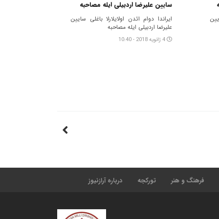
سایین علیرضا اردبیلی ایله مصاحبه
یین
ایراندا دوام ائدن اولایلارلا باغلی سایین
علیرضا اردبیلی ایله مصاحبه
4 ژانویه 2018 - 10:40
فرهنگ و هنر
تورکجه
درباره آرازنیوز