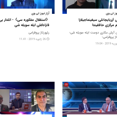
یوز تی وی
آراز نیوز تی وی
 آزربایجانلی سیغینماجیلارا
《استقلال مفکوره سی》- ائلدار بی
م مرکزی حاققیندا
قاراداغلی ایله سویله شی
 آرش مکاری دوست ایله سویله شی؛
رئپورتاژ پروقرامی
اژ پروقرامی؛
26 ژانویه 2019 - 11:41