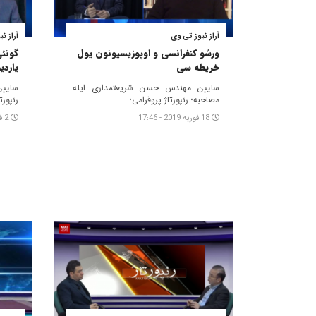
آراز نیوز تی وی
آراز ن
ورشو کنفرانسی و اوپوزیسیونون یول
گونئی
خریطه سی
یاردی
سایین مهندس حسن شریعتمداری ایله
سایین
مصاحبه؛ رئپورتاژ پروقرامی؛
رئپورت
18 فوریه 2019 - 17:46
2 فوریه 2019 - 19:04