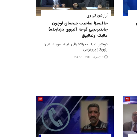
آراز نیوز تی وی
حاقیمیزا صاحیب چیخماق اوچون
جایدیریجی گوجه (نیروی بازدارنده)
مالیک اولمالییق
دوکتور ضیا صدرالاشرافی ایله سویله شی؛
رئپورتاژ پروقرامی
3 ژانویه 2019 - 23:56