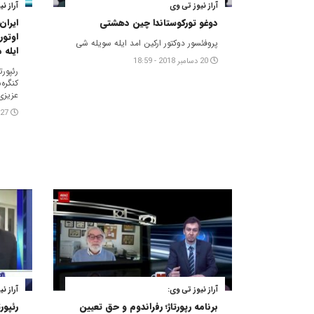
آراز نیوز تی وی
آراز ن
دوغو تورکوستاندا چین دهشتی
ایران
اوتور
پروفئسور دوکتور ارکین امد ایله سویله شی
ایله 
20 دسامبر 2018 - 18:59
رئپور
کنگره
عزیزی
27 ژوئن 2018 - 18:31
آراز نیوز تی وی:
آراز ن
برنامه رپورتاژ؛ رفراندوم و حق تعیین
رئپور