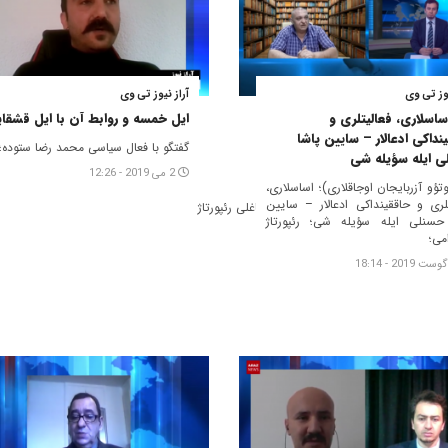
یوز تی وی
آراز نیوز تی وی
اساسلاری، فعالیتلری و
ایل خمسه و روابط آن با ایل قشقا
نداکی ادعالار – سایین پاشا
گفتگو با فعال سیاسی محمد رضا ستوده؛
ی ایله سؤیله شی
2 می 2019 - 12:26
وتؤو آزربایجان اوجاقلاری)؛ اساسلاری،
تلری و حاققینداکی ادعالار – سایین
ین قورولوشو و تبریزین اشغالی ایله باغلی رئپورتاژ
حسنلی ایله سؤیله شی؛ رئپورتاژ
می؛