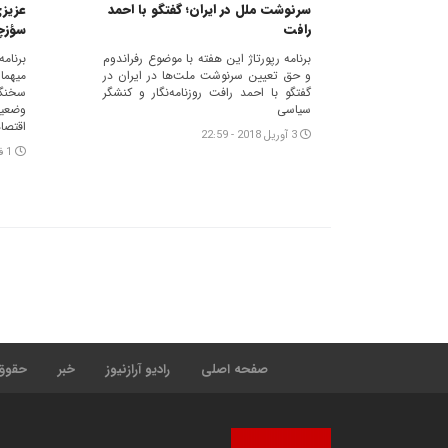
سرنوشت ملل در ایران؛ گفتگو با احمد
عزیزی
رافت
سؤزچ
برنامه رپورتاژ این هفته با موضوع رفراندوم
برنامه
و حق تعیین سرنوشت ملت‌ها در ایران در
میهما
گفتگو با احمد رافت روزنامه‌نگار و کنشگر
سخنگ
سیاسی
وضعیت
اقتصاد
3 آوریل 2018 - 22:59
1 فوریه 2018 - 22:13
صفحه اصلی
رادیو آرازنیوز
خبر
حقوق