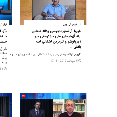
آراز نیوز تی وی
آراز ن
تاریخ آراشدیرماجیسی یداله کنعانی
بآو؛ 
ایله آزربایجان ملی حؤکومتی نین
حاققی
قورولوشو و تبریزین اشغالی ایله
حسنل
باغلی...
بآو (ب
فعالی
تاریخ آراشدیرماجیسی یداله کنعانی ایله آزربایجان ملی حؤکومتی ن
پاشا 
5 سپتامبر 2019 - 17:18
پروقرا
8 آگوست 2019 - 18:14