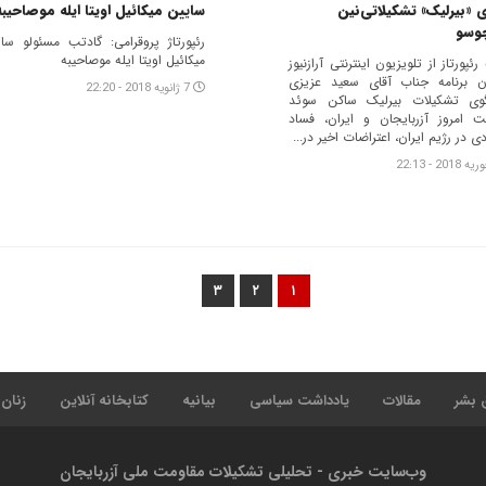
 «بیرلیک» تشکیلاتی‌نین
سایین میکائیل اویتا ایله موصاحیبه
وسو
رئپورتاژ پروقرامی: گادتب مسئولو سا
میکائیل اویتا ایله موصاحیبه
 رئپورتاز از تلویزیون اینترنتی آرازنیوز
ن برنامه جناب آقای سعید عزیزی
7 ژانویه 2018 - 22:20
وی تشکیلات بیرلیک ساکن سوئد
 امروز آزربایجان و ایران، فساد
ی در رژیم ایران، اعتراضات اخیر در...
۳
۲
۱
 بشر
مقالات
یادداشت سیاسی
بیانیه
کتابخانه آنلاین
زنان
وب‌سایت خبری - تحلیلی تشکیلات مقاومت ملی آزربایجان