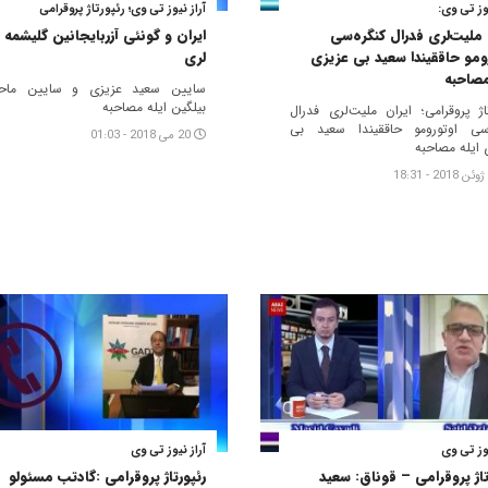
یوز تی وی:
آراز نیوز تی وی؛ رئپورتاژ پروقرامی
 ملیت‌لری فدرال کنگره‌سی
ایران و گونئی آزربایجانین گلیشمه
ومو حاققیندا سعید بی عزیزی
لری
مصاحبه
سایین سعید عزیزی و سایین ماحم
بیلگین ایله مصاحبه
تاژ پروقرامی؛ ایران ملیت‌لری فدرال
‌سی اوتورومو حاققیندا سعید بی
20 می 2018 - 01:03
 ایله مصاحبه
یوز تی وی
آراز نیوز تی وی
تاژ پروقرامی – قوناق: سعید
رئپورتاژ پروقرامی :گادتب مسئولو