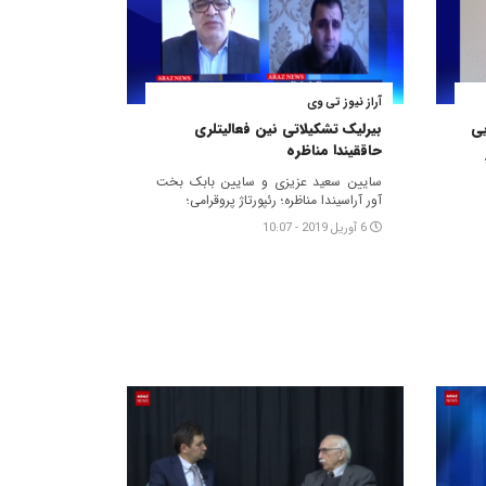
آراز نیوز تی وی
یی
بیرلیک تشکیلاتی نین فعالیتلری
حاققیندا مناظره
سایین سعید عزیزی و سایین بابک بخت
آور آراسیندا مناظره؛ رئپورتاژ پروقرامی؛
6 آوریل 2019 - 10:07