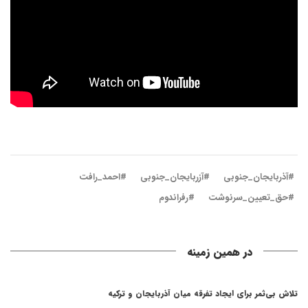
#آذربایجان_جنوبی
#آزربایجان_جنوبی
#احمد_رافت
#حق_تعیین_سرنوشت
#رفراندوم
در همین زمینه
تلاش بی‌ثمر برای ایجاد تفرقه میان آذربایجان و ترکیه