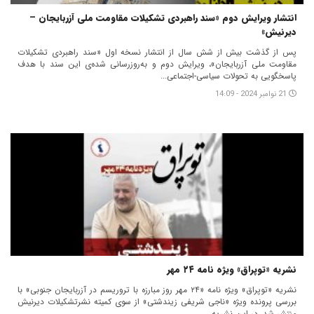
انتشار ویرایش دوم «سند راهبردی تشکیلات مقاومت ملی آزربایجان –
دیرنیش»
پس از گذشت بیش از شش سال از انتشار نسخه اول «سند راهبردی تشکیلات
مقاومت ملی آزربایجان»، ویرایش دوم و به‌روزرسانی شده‌ی این سند با هدف
پاسخگویی به تحولات سیاسی-اجتماعی...
21 نوامبر 2024 - 14:09
نشریه «توپراق» ویژه نامه ۲۴ مهر
نشریه «توپراق» ویژه نامه «۲۴ مهر روز مبارزه با تروریسم در آزربایجان جنوبی» با
بررسی پرونده ویژه «ناجی شریفی زیندشتی» از سوی کمیته نشرتشکیلات دیرنیش
منتشر شد. در این نشریه...