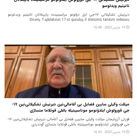
تانیتیم ویدئوسو
دیرنیش تشکیلاتی ۱۷-جی ایل دؤنومو مراسیمینده یایینلانان تانیتیم ویدئوسو
Dirəniş Təşkilatının 17-ci quruluş il dönümü tanıtım videosu
19 مارس 2023 - 16:48
میللت وکیلی سایین فضایل بی آغامالی‌نین دیرنیش تشکیلاتی‌‌نین ۱۷-
جی قورولوش ایلدؤنومو موناسیبتیله باغلی قوتلاما‌ مئساژی
قوزئی آزربایجان میللت وکیلی سایین فضایل بی آغامالی‌ دیرنیش تشکیلاتی‌‌نین ۱۷-
جی قورولوش ایلدؤنومو موناسیبتیله باغلی قوتلاما‌ مئساژی گوندردی.
19 مارس 2023 - 16:43