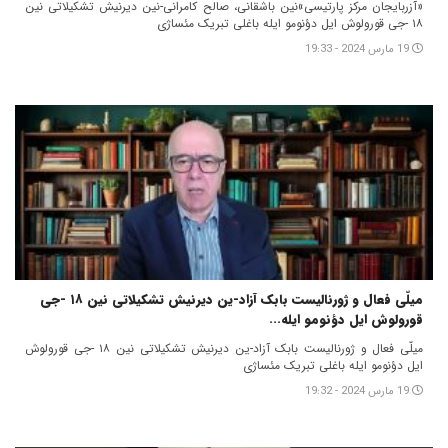
«آزربایجان مرکز پارتیسی‌»نین باشقانی، صالح کامرانی-نین دیرنیش تشکیلاتی نین
۱۸ -جی قورولوش ایل دؤنومو ایله باغلی تبریک مئساژی
19 مارس 2024 - 19:33
میلّی فعال و ژورنالیست بابک آزاد-ین دیرنیش تشکیلاتی نین ۱۸ -جی
قورولوش ایل دؤنومو ایله...
میلّی فعال و ژورنالیست بابک آزاد-ین دیرنیش تشکیلاتی نین ۱۸ -جی قورولوش
ایل دؤنومو ایله باغلی تبریک مئساژی
19 مارس 2024 - 19:32