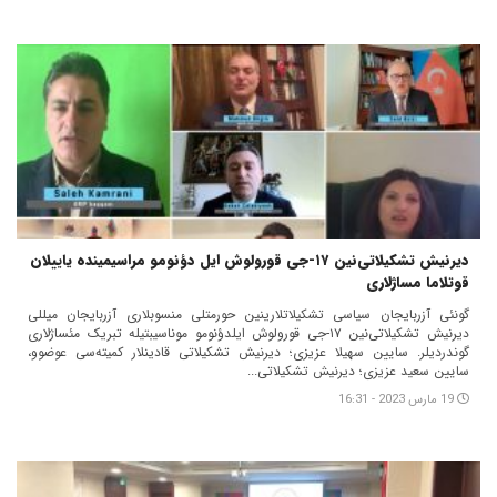
دیرنیش تشکیلاتی‌نین ۱۷-جی قورولوش ایل دؤنومو مراسیمینده یاییلان
قوتلاما مساژلاری
گونئی آزربایجان سیاسی تشکیلاتلارینین حورمتلی منسوبلاری آزربایجان میللی
دیرنیش تشکیلاتی‌نین ۱۷-جی قورولوش ایلدؤنومو موناسیبتیله تبریک مئساژلاری
گوندردیلر. سایین سهیلا عزیزی؛ دیرنیش تشکیلاتی قادینلار کمیته‌سی عوضوو،
سایین سعید عزیزی؛ دیرنیش تشکیلاتی...
19 مارس 2023 - 16:31