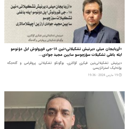
«آزربایجان میلی دیرنیش تشکیلاتی‌»نین ۱۸-جی قورولوش ایل دؤنومو
ایله باغلی تشکیلات سؤزچوسو سایین مجید جوادی...
دیرنیش تشکیلاتی‌نین فیکری کؤکلری، بوگونکو تشکیلاتی پروقرامی و گله‌جگه
یؤنه‌لیک استراتژیسی
19 مارس 2024 - 19:36