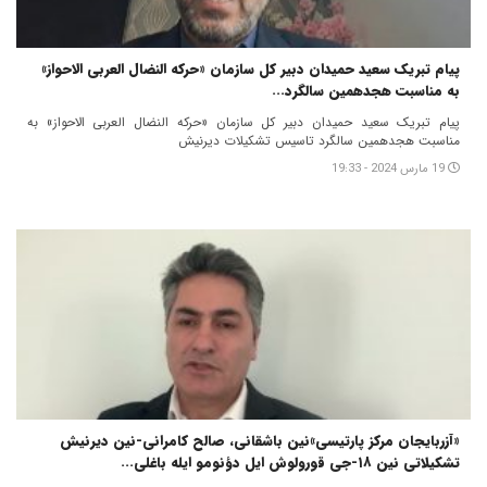
پیام تبریک سعید حمیدان دبیر کل سازمان «حرکه النضال العربی الاحواز»
به مناسبت هجدهمین سالگرد...
پیام تبریک سعید حمیدان دبیر کل سازمان «حرکه النضال العربی الاحواز» به
مناسبت هجدهمین سالگرد تاسیس تشکیلات دیرنیش
19 مارس 2024 - 19:33
«آزربایجان مرکز پارتیسی‌»نین باشقانی، صالح کامرانی-نین دیرنیش
تشکیلاتی نین ۱۸-جی قورولوش ایل دؤنومو ایله باغلی...