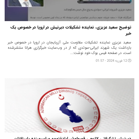
توضیح سعید عزیزی، نماینده تشکیلات دیرنیش در اروپا در خصوص یک
خبر
سعید عزیزی نماینده تشکیلات مقاومت ملی آزربایجان در اروپا در خصوص خبر
بازداشت یک شهرند ایرانی-سوئدی که از در وب‌سایت خبرگزاری هرانا منتشرشده
است، در صفحه فیس بوک خود نوشت:...
12 فوریه 2024 - 01:57
دیرنیش تشکیلاتی ۱۷-جی قورولوش ایلدؤنومو مراسیمینده یایینلانان