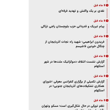
8 ماه قبل
نقدی بر یک واکنش و‌ تهدید فرقه‌ای
8 ماه قبل
پیام تبریک و قدردانی حزب بلوچستان راجی تپّاکی
8 ماه قبل
فریدون ابراهیمی؛ شهید راه نجات آذربایجان از
چنگال خونین فاشیسم
8 ماه قبل
گزارش نشست ائتلاف دموکراتیک ملت‌ها در شهر
استکهلم
8 ماه قبل
گزارش تکمیلی از برگزاری کنفرانس معرفی «شورای
همکاری تشکیلات‌های آذربایجان جنوبی» در
استکهلم
8 ماه قبل
نظم تورکی در حال شکل‌گیری است؛ مسکو وتهران