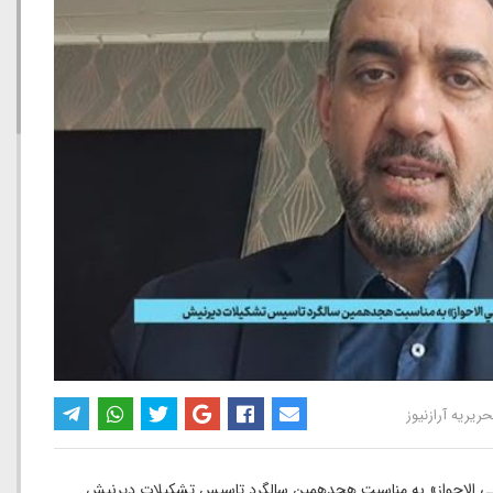
حریریه آرازنیوز
عربی الاحواز» به مناسبت هجدهمین سالگرد تاسیس تشکیلات دیرنیش