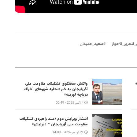
لتحریر_الاحواز
#سعید_حمیدان
واکنش سخنگوی تشکیلات مقاومت ملی
آذربایجان به خبر «تخلیه شهرهای اطراف
دریاچه اورمیه»
4 اکتبر 2025 - 00:49
انتشار ویرایش دوم «سند راهبردی تشکیلات
مقاومت ملی آزربایجان – دیرنیش»
21 نوامبر 2024 - 14:09