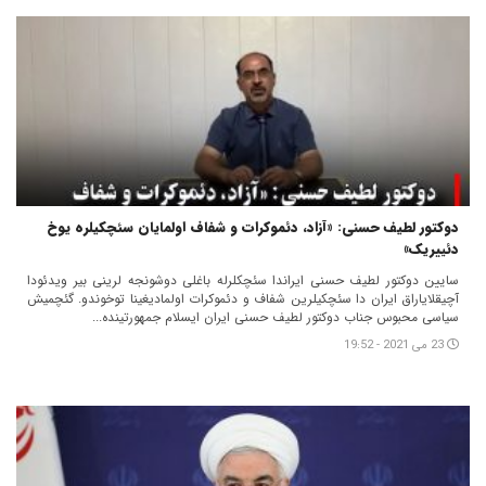
دوکتور لطیف حسنی: «آزاد، دئموکرات و شفاف اولمایان سئچکیلره یوخ
دئییریک»
سایین دوکتور لطیف حسنی ایراندا سئچکلرله باغلی دوشونجه لرینی بیر ویدئودا
آچیقلایاراق ایران دا سئچکیلرین شفاف و دئموکرات اولمادیغینا توخوندو. گئچمیش
سیاسی محبوس جناب دوکتور لطیف حسنی ایران ایسلام جمهورتینده...
23 می 2021 - 19:52