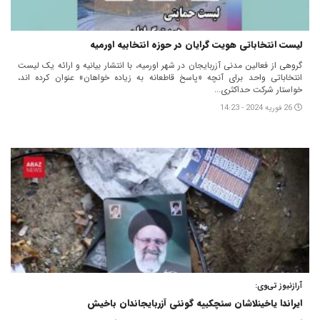
لیست انتخاباتی هویت گرایان در حوزه انتخابیه اورمیه
گروهی از فعالین مدنی آزربایجان در شهر اورمیه، با انتشار بیانیه و ارائه یک لیست
انتخاباتی واحد برای آنچه «پاسخ قاطعانه به زیاده خواهان» عنوان کرده اند،
خواستار شرکت حداکثری...
26 فوریه 2024 - 14:23
آرازنیوز تی‌وی:
ایراندا یاخینلاشان سئچکییه گونئی آزربایجاندان باخیش