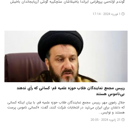
گوندم اؤته‌سی پروقرامی‌‌ ایراندا یاخینلاشان سئچکییه گونئی آزربایجاندان باخیش
1 فوریه 2024 - 17:14
رییس مجمع نمایندگان طلاب حوزه علمیه قم: کسانی که رأی ندهند
بی‌ناموس هستند
جلال رضوی مهر، رییس مجمع نمایندگان طلاب حوزه علمیه قم، با بیان اینکه کسانی
که دلشان برای ایران می‌تپد در انتخابات شرکت کنند، گفت: «کسانی ناموس پرست
هستند و نوایس...
21 ژانویه 2024 - 20:05