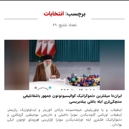
برچسب:
انتخابات
تعداد نتایج: ۶۹
ایران‌دا میلتلرین دئموکراتیک کوالیسیونونون جمهور باشقانلیغی
سئچکی‌لری ایله باغلی بیلدیریسی
اینقیلاب و یا چئوریلیش نتیجه‌سینده یارانان اتوریتر و ایدئولوژیک رئژیملر،
اینقیلاب اورتامی گئچدیکدن سونرا داخیلی و خاریجی موحیطین گرچکلری و
دئموکراتیک طلبلری ایله اوزلشدیکدن سونرا اؤزلرینی قوروماق اوچون ایکی
یولدان...