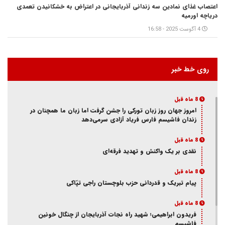
اعتصاب غذای نمادین سه زندانی آذربایجانی در اعتراض به خشکانیدن تعمدی
دریاچه اورمیه
4 آگوست 2025 - 16:58
روی خط خبر
8 ماه قبل
امروز جهان روز زبان تورکی را جشن گرفت اما زبان ما همچنان در
زندان فاشیسم فارس فریاد آزادی سر‌می‌دهد
8 ماه قبل
نقدی بر یک واکنش و‌ تهدید فرقه‌ای
8 ماه قبل
پیام تبریک و قدردانی حزب بلوچستان راجی تپّاکی
8 ماه قبل
فریدون ابراهیمی؛ شهید راه نجات آذربایجان از چنگال خونین
فاشیسم