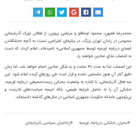
محمدرضا فقیهی، محمود اوجاقلو و مرتضی پروین، از فعالان تورک آذربایجانی
محبوس در زندان تهران بزرگ، در بیانیه‌ای اعتراضی نسبت به آنچه «خشکاندن
تعمدی دریاچه اورمیه توسط جمهوری اسلامی» نامیده‌اند، اعلام کردند که دست
به اعتصاب غذای نمادین خواهند زد.
این اعتصاب غذا به مدت ۴۸ ساعت و به شکل نمادین انجام خواهد شد، اما زمان
دقیق آغاز آن هنوز مشخص نشده و قرار است طی روزهای آینده اعلام شود. این
سه فعال آذربایجانی، با اشاره به وضعیت بحرانی زیست‌محیطی دریاچه اورمیه،
خشکی آن را نه حاصل شرایط طبیعی، بلکه نتیجه سیاست‌های نادرست و
بی‌توجهی عامدانه حکومت جمهوری اسلامی در سال‌های گذشته دانسته‌اند.
#بحران_خشکی_دریاچه_اورمیه
#زندانیان_سیاسی_آذربایجان