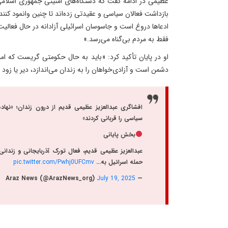
عظیمی در ادامه گفت که دستگاه‌های امنیتی جمهوری اسلام
بازداشت فعالان سیاسی و عقیدتی زده‌اند تا چنین وانمود کنند 
ادعاها دروغ است و جاسوسان اسرائیلی آزادانه در حال فعالیت
فقط به مردم بی‌گناه می‌رسد.»
او در پایان تأکید کرد: «باید به حال حکومتی گریست که ام
دشمن است و آزادی‌خواهان را به زندان می‌اندازد، دیر یا زو
افشاگری عبدالعزیز عظیمی قدیم از درون زندان؛ «نها
سیاسی را قربانی کردند»
بخش پایانی
عبدالعزیز عظیمی قدیم، فعال تورک آذربایجانی و زند
حمله اسرائیل به…
pic.twitter.com/Pwhj0UFCmv
July 19, 2025
— Araz News (@ArazNews_org)