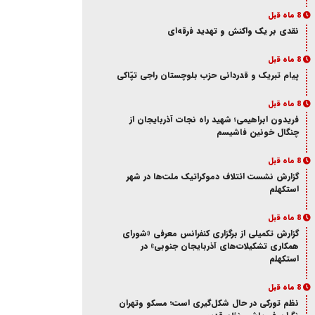
8 ماه قبل
نقدی بر یک واکنش و‌ تهدید فرقه‌ای
8 ماه قبل
پیام تبریک و قدردانی حزب بلوچستان راجی تپّاکی
8 ماه قبل
فریدون ابراهیمی؛ شهید راه نجات آذربایجان از
چنگال خونین فاشیسم
8 ماه قبل
گزارش نشست ائتلاف دموکراتیک ملت‌ها در شهر
استکهلم
8 ماه قبل
گزارش تکمیلی از برگزاری کنفرانس معرفی «شورای
همکاری تشکیلات‌های آذربایجان جنوبی» در
استکهلم
8 ماه قبل
نظم تورکی در حال شکل‌گیری است؛ مسکو وتهران