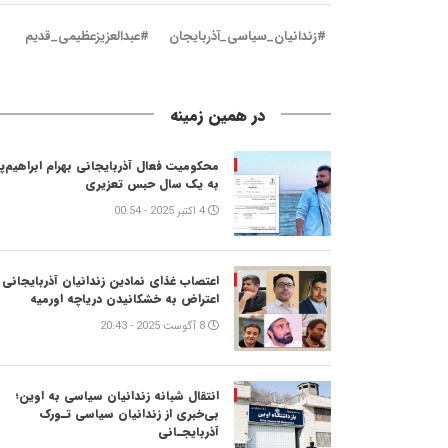
#زندانیان_سیاسی_آذربایجان
#عبدالعزیزعظیمی_قدیم
در همین زمینه
محکومیت فعال آذربایجانی بهرام ابراهیم‌پو
به یک سال حبس تعزیری
4 اکتبر 2025 - 00:54
اعتصاب غذای نمادین زندانیان آذربایجانی 
اعتراض به خشکانیدن دریاچه اورمیه
8 آگوست 2025 - 20:43
انتقال شبانه زندانیان سیاسی به اوین؛
بی‌خبری از زندانیان سیاسی تـورک
آذربایجـانی