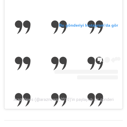
Bu gönderiyi Instagram’da gör
Araz News (@araznews_2010)’in paylaştığı bir gönderi