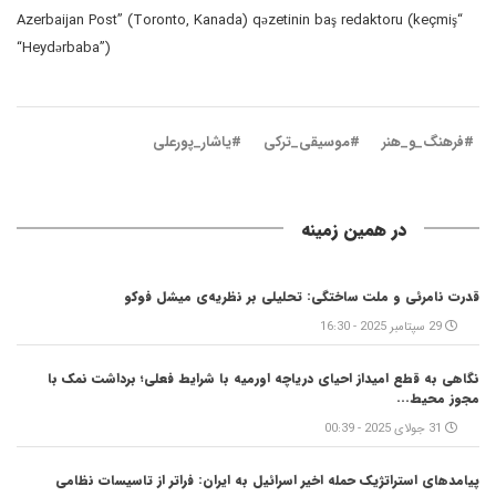
“Azerbaijan Post” (Toronto, Kanada) qəzetinin baş redaktoru (keçmiş
“Heydərbaba”)
#فرهنگ_و_هنر
#موسیقی_ترکی
#یاشار_پورعلی
در همین زمینه
قدرت نامرئی و ملت ساختگی: تحلیلی بر نظریه‌ی میشل فوکو
29 سپتامبر 2025 - 16:30
نگاهی به قطع امیداز احیای دریاچه اورمیه با شرایط فعلی؛ برداشت نمک با
مجوز محیط...
31 جولای 2025 - 00:39
پیامدهای استراتژیک حمله اخیر اسرائیل به ایران: فراتر از تاسیسات نظامی