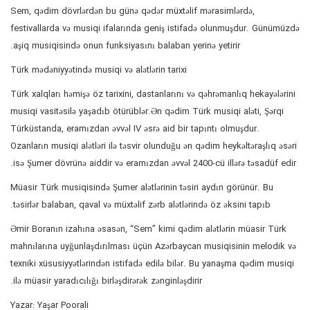
Sem, qədim dövrlərdən bu günə qədər müxtəlif mərasimlərdə,
festivallarda və musiqi ifalarında geniş istifadə olunmuşdur. Günümüzdə
aşiq musiqisində onun funksiyasını balaban yerinə yetirir.
Türk mədəniyyətində musiqi və alətlərin tarixi
Türk xalqları həmişə öz tarixini, dastanlarını və qəhrəmanlıq hekayələrini
musiqi vasitəsilə yaşadıb ötürüblər.Ən qədim Türk musiqi aləti, Şərqi
Türküstanda, eramızdan əvvəl IV əsrə aid bir tapıntı olmuşdur.
Ozanların musiqi alətləri ilə təsvir olunduğu ən qədim heykəltəraşlıq əsəri
isə Şumer dövrünə aiddir və eramızdan əvvəl 2400-cü illərə təsadüf edir.
Müasir Türk musiqisində Şumer alətlərinin təsiri aydın görünür. Bu
təsirlər balaban, qaval və müxtəlif zərb alətlərində öz əksini tapıb.
Əmir Boranın izahına əsasən, “Sem” kimi qədim alətlərin müasir Türk
mahnılarına uyğunlaşdırılması üçün Azərbaycan musiqisinin melodik və
texniki xüsusiyyətlərindən istifadə edilə bilər. Bu yanaşma qədim musiqi
ilə müasir yaradıcılığı birləşdirərək zənginləşdirir.
Yazar: Yaşar Poorali