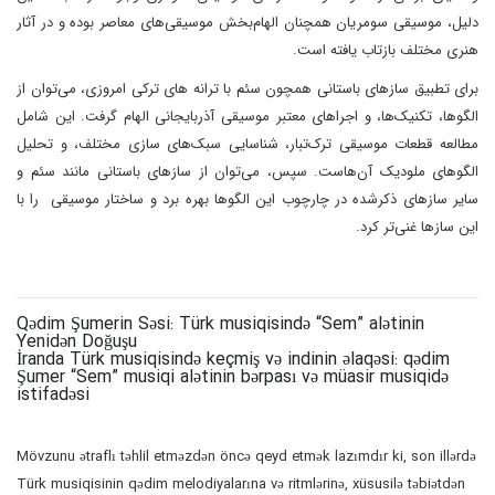
دلیل، موسیقی سومریان همچنان الهام‌بخش موسیقی‌های معاصر بوده و در آثار
هنری مختلف بازتاب یافته است.
برای تطبیق سازهای باستانی همچون سئم با ترانه های ترکی امروزی، می‌توان از
الگوها، تکنیک‌ها، و اجراهای معتبر موسیقی آذربایجانی الهام گرفت. این شامل
مطالعه قطعات موسیقی ترک‌تبار، شناسایی سبک‌های سازی مختلف، و تحلیل
الگوهای ملودیک آن‌هاست. سپس، می‌توان از سازهای باستانی مانند سئم و
سایر سازهای ذکرشده در چارچوب این الگوها بهره برد و ساختار موسیقی را با
این سازها غنی‌تر کرد.
Qədim Şumerin Səsi: Türk musiqisində “Sem” alətinin
Yenidən Doğuşu
İranda Türk musiqisində keçmiş və indinin əlaqəsi: qədim
Şumer “Sem” musiqi alətinin bərpası və müasir musiqidə
istifadəsi
Mövzunu ətraflı təhlil etməzdən öncə qeyd etmək lazımdır ki, son illərdə
Türk musiqisinin qədim melodiyalarına və ritmlərinə, xüsusilə təbiətdən