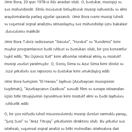
Əmir Bora, 20 iyun 1978-ci ildə anadan olub. O, bəstəkar, musiqiçi və
səs mühəndisidir. Elmlə incəsənəti birləşdirərək musiqi sahəsində və elmi
araşdırmalarda parlaq uğurlar qazanıb. Əmir Bora rəsmi musiqi təhsili
və rəqəmsal siqnal analizinə ixtisaslaşmış səs mühəndisliyi üzrə bakalavr
dərəcələrinə malikdir.
Əmir Bora Təbriz radiosunun “Gecələr”, “Hərəkət” və “Kəndimiz” kimi
məşhur proqramlarının bədii rəhbəri və bəstəkarı olub, bir çox konsertlər
təşkil edib, “Bu Üçüncü Xətt” kimi albomlar istehsal etmiş və müxtəlif
musiqi əsərləri yaratmışdır. O, Soroş Sima və Azər Sima kimi dövlət və
özəl şirkətlərlə səs rejissoru və bəstəkar kimi əməkdaşlıq edib.
Əmir Bora həmçinin “El Havası” layihəsi (Azərbaycan musiqisinin
təqdimatı), “Azərbaycanın Cazibəsi” sənədli filmi və sənaye istixanaları
üçün bitki titrəyişlərinin öyrənilməsi kimi müxtəlif elmi və bədii layihələrə
rəhbərlik edib.
O, bir çox nüfuzlu təhsil müəssisələrində musiqi dərsləri verməklə yanaşı,
“Şərq Səsi” və “Araz Titrəyiş” şirkətlərinin direktoru olub. Bu şirkətlər səs
istehsalı, rəqəmsal siqnal analizi və bitki məhsulları istehsalına dair