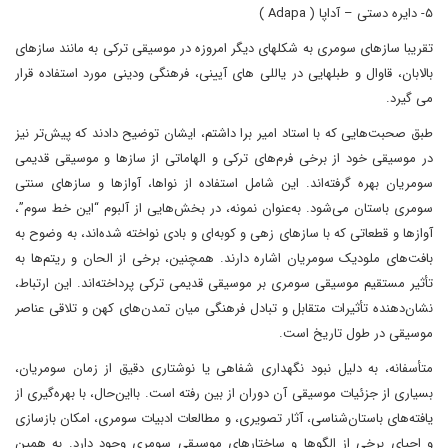
۵- دایره دستی – آداپا ( Adapa )
تقریبا سازهای سومری به شکلهای دیگر امروزه در موسیقی ترکی به مانند سازهای
بالابان، قاوال و طبلهایی در یاللی های آیینی، فرهنگی ودینی مورد استفاده قرار
می گیرد.
طبق صحبت‌هایی که با استاد امیر برا داشتم، ایشان توضیح دادند که پیش‌تر نیز
در موسیقی خود از برخی فرم‌های ترکی و الهاماتی از سازها و موسیقی قدیمی
سومریان بهره گرفته‌اند. این شامل استفاده از نواها، آوازها و سازهای سنتی
سومری باستان می‌شود. به‌عنوان نمونه، در بخش‌هایی از آلبوم “این خط سوم”،
آوازها و قطعاتی که با سازهای زهی و کوبه‌ای و بادی نواخته شده‌اند، به وضوح به
بافت‌های ملودیک سومریان اشاره دارند. همچنین، برخی از الحان و ریتم‌ها به
تأثیر مستقیم موسیقی سومری بر موسیقی قدیمی ترکی پرداخته‌اند. این ارتباط،
نشان‌دهنده تأثیرات متقابل و تبادل فرهنگی میان تمدن‌های کهن و تلاقی عناصر
موسیقی در طول تاریخ است.
متأسفانه، به دلیل نبود نگهداری شفاهی یا نوشتاری دقیق از زمان سومریان،
بسیاری از جزئیات موسیقی آن دوران از بین رفته است. بااین‌حال، با بهره‌گیری از
یافته‌های باستان‌شناسی، آثار تصویری، و مطالعات ادبیات سومری، امکان بازسازی
و احیای برخی از الگوها و ساختارهای موسیقی سومری وجود دارد. به همین