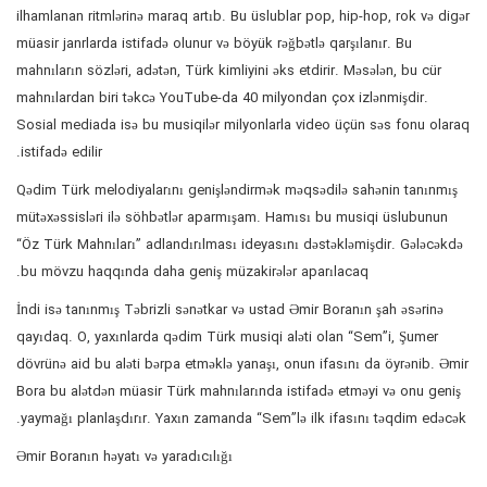
ilhamlanan ritmlərinə maraq artıb. Bu üslublar pop, hip-hop, rok və digər
müasir janrlarda istifadə olunur və böyük rəğbətlə qarşılanır. Bu
mahnıların sözləri, adətən, Türk kimliyini əks etdirir. Məsələn, bu cür
mahnılardan biri təkcə YouTube-da 40 milyondan çox izlənmişdir.
Sosial mediada isə bu musiqilər milyonlarla video üçün səs fonu olaraq
istifadə edilir.
Qədim Türk melodiyalarını genişləndirmək məqsədilə sahənin tanınmış
mütəxəssisləri ilə söhbətlər aparmışam. Hamısı bu musiqi üslubunun
“Öz Türk Mahnıları” adlandırılması ideyasını dəstəkləmişdir. Gələcəkdə
bu mövzu haqqında daha geniş müzakirələr aparılacaq.
İndi isə tanınmış Təbrizli sənətkar və ustad Əmir Boranın şah əsərinə
qayıdaq. O, yaxınlarda qədim Türk musiqi aləti olan “Sem”i, Şumer
dövrünə aid bu aləti bərpa etməklə yanaşı, onun ifasını da öyrənib. Əmir
Bora bu alətdən müasir Türk mahnılarında istifadə etməyi və onu geniş
yaymağı planlaşdırır. Yaxın zamanda “Sem”lə ilk ifasını təqdim edəcək.
Əmir Boranın həyatı və yaradıcılığı