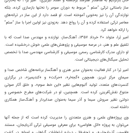
حال بازگردیم به شاهکار هنرمند برجسته و استاد تبریزی، “امیر برا”، که به‌تازگی
ساز باستانی ترکی “سئم ” مربوط به دوران سومر را نه‌تنها بازسازی کرده، بلکه
نوازندگی آن را نیز به‌خوبی آموخته است. او قصد دارد از این ساز در ترانه‌های
معاصر ترکی استفاده کرده و آن را رواج دهد. به‌زودی نیز اولین اجرا با ساز “سئم”
را ارائه خواهد کرد.
امیر بُرا، متولد ۲۰ خرداد ۱۳۵۷، آهنگ‌ساز، نوازنده و مهندس صدا است که با
تلفیق علم و هنر، در عرصه موسیقی و پژوهش‌های علمی خوش درخشیده است.
او دارای مدرک کارشناسی رسمی موسیقی و کارشناسی مهندسی صدا با تخصص
تحلیل سیگنال‌های دیجیتالی است.
امیر بُرا در کنار فعالیت به‌عنوان مدیر هنری و آهنگساز برنامه‌های شاخص صدا و
سیمای مرکز تبریز، همچون «گجه‌لر»، «حرکت» و «کندیمیز»، در برگزاری
کنسرت‌های متعدد، تولید آلبوم‌هایی نظیر «این خط سوم»، و خلق آثار صوتی
متنوع نقش‌آفرینی کرده است. همچنین، او در شرکت‌های مطرح خصوصی و
دولتی نظیر سروش سیما و آذر سیما به‌عنوان صدا‌بردار و آهنگ‌ساز همکاری
داشته است.
وی پروژه‌های علمی و هنری متعددی را مدیریت کرده است که از جمله آنها
می‌توان به پروژه «ائل هاواسی» برای معرفی موسیقی ترکی آذربایجان، مستند
«افسون آذربایجان»، و تحقیقاتی درباره ارتعاشات گیاهان و امواج در کشت