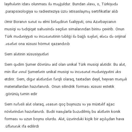
layihələrin idarə olunması ilə məşğuldur. Bundan əlavə, o, Türkiyədə
parapsixologiya və radiesteziya üzrə ixtisaslaşmış sertifikatlar alıb.
Əmir Boranın sənət və elmi birləşdirən fəaliyyəti, onu Azərbaycanın
musiqi və tədqiqat sahəsində seçilən simalarından birinə çevirib. Onun
Türk mədəniyyəti və incəsənətinin təbliği ilə bağlı səyləri, eləcə də orijinal
əsərləri ona xüsusi hörmət qazandırıb.
Sem alətinin xüsusiyyətləri
Sem qədim Şumer dövrünə aid olan unikal Türk musiqi alətidir. Bu alət,
min illər əvvəl Şumerlərin unikal musiqi və incəsənət mədəniyyətini əks
etdirir. Sem, digər alətlərdən fərqli olaraq, taxtadan deyil, heyvan mənşəli
materiallardan hazırlanırdı. Onun silindrik forması xüsusi estetik
görünüş təmin edir.
Sem nəfəsli alət olaraq, əsasən qoç buynuzu və ya müxtəlif ağac
növlərindən hazırlanırdı. Bədii naxışlarla bəzədilmiş bu alətlərin konik
forması və uzun boynu olurdu. Alət, üzərindəki kiçik bir açılışdan hava
üflənərək ifa edilirdi.