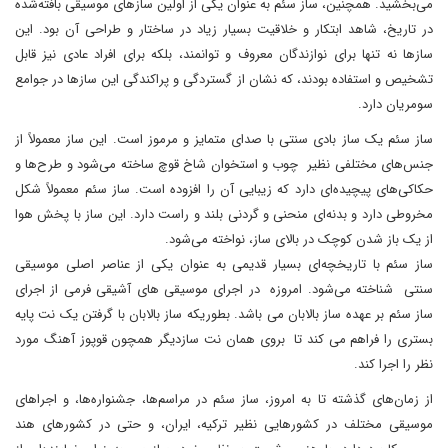
می‌بخشید. همچنین، ساز سئم به عنوان یکی از اولین سازهای موسیقی بافته‌شده
در تاریخ، شاهد ابتکار و خلاقیت بسیار زیاد در ساختار و طراحی آن بود. این
سازها نه تنها برای نوازندگان معروف و توانمند، بلکه برای افراد عادی نیز قابل
تشخیص و استفاده بودند، که نشان از گستردگی و پراکندگی این سازها در جوامع
سومریان دارد.
ساز سئم یک ساز بادی سنتی با صدای متمایز و مرموز است. این ساز معمولاً از
جنس‌های مختلفی نظیر چوب و استخوان شاخ قوچ ساخته می‌شود و طرح‌ها و
حکاکی‌های پیچیده‌ای دارد که زیبایی آن را افزوده است. ساز سئم معمولاً شکل
مخروطی دارد و بدنه‌ای منحنی و گردنی بلند و راست دارد. این ساز با پخش هوا
از یک باز شدن کوچک در بالای ساز، نواخته می‌شود.
ساز سئم با تاریخچه‌ای بسیار قدیمی به عنوان یکی از عناصر اصلی موسیقی
سنتی شناخته می‌شود. امروزه در اجرای موسیقی های آشیقی فرمی از اجرای
ساز سئم بر عهده ساز بالابان می باشد. بطوریکه ساز بالابان با گرفتن یک نت پایه
بستری را فراهم می کند تا بروی همان نت سازدیگر همچون قوپوز آهنگ مورد
نظر را اجرا کند.
از زمان‌های گذشته تا به امروز، ساز سئم در مراسم‌ها، جشنواره‌ها، و اجراهای
موسیقی مختلف در کشورهایی نظیر ترکیه، ایران، و حتی در کشورهای هند