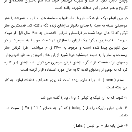
وچین کاربرد دارد. با هنر و شهرت بی‌نظیر خود، ساز سم به‌عنوان نماینده‌ای از
تاریخ و هنر محلی این منطقه شهرت یافته است.
در بین اقوام ترک فرهنگ، تاریخ، داستانها و حماسه های ترکان ، همیشه با هنر
موسیقی سینه به سینه با صدای دلنواز سازشان زنده نگه داشته اند. قدیمترین ساز
ترکی که تا حال پیدا شده در ترکستان شرقی قدمتش به ۴۰۰ سال قبل از میلاد
میرسد، قدیمترین پیکره یک اوزان با سازش در دست مربوط به سومرها و در
بین النهرین پیدا شده است و مربوط به ۲۴۰۰ ق م میباشد، طرز گرفتن ساز
ایستاده و ساز را به سینه میفشارد عینا شبیه اوزان های امروزی مناطق آذربایجان
و جهان ترک هست. از دیگر سازهای ترکی سومری می توان به سازهای زیر اشاره
کرد که به نوعی از زمانهای قدیم تا به حال مورد استفاده قرار گرفته است:
۱- سئم ( sem ) نای زبانه داری بوده است که برای همراهی قطعات آوازی به کار
می رفته است
۲- فلوت که به آن تیگ یا تیگی ( tig , tigi ) گفته می شد.
۳- طبل میان باریک یا بلغ ( balag ) که آنرا به خدای ” اآ ” ( Ea ) نسبت می
دادند.
۴- طبل پایه دار – لی لیس ( Lilis )