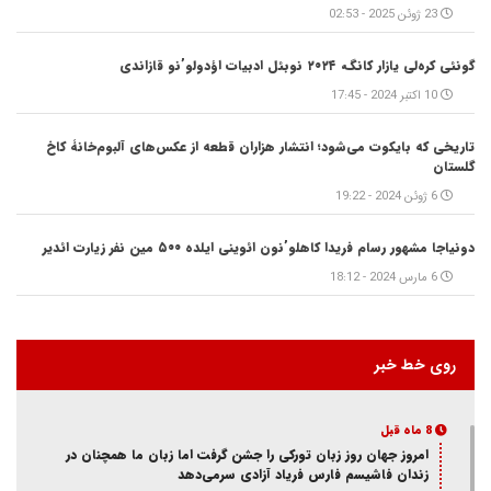
23 ژوئن 2025 - 02:53
گونئی کره‌لی یازار کانگ، ۲۰۲۴ نوبئل ادبیات اؤدولو’نو قازاندی
10 اکتبر 2024 - 17:45
تاریخی که بایکوت می‌شود؛ انتشار هزاران قطعه از عکس‌های آلبوم‌خانۀ کاخ
گلستان
6 ژوئن 2024 - 19:22
دونیاجا مشهور رسام فریدا کاهلو’نون ائوینی ایلده ۵۰۰ مین نفر زیارت ائدیر
6 مارس 2024 - 18:12
روی خط خبر
8 ماه قبل
امروز جهان روز زبان تورکی را جشن گرفت اما زبان ما همچنان در
زندان فاشیسم فارس فریاد آزادی سر‌می‌دهد