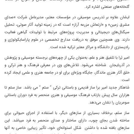
گلخانه‌های صنعتی اشاره کرد.
ایشان علاوه بر تدریس موسیقی در مؤسسات معتبر، مدیرعامل شرکت «صدای
مشرق زمین» و «ارتعاش مزرعه آراز» است که در زمینه تولید آثار صوتی، تحلیل
سیگنال‌های دیجیتالی و مدیریت پروژه‌های مرتبط با تولیدات گیاهی فعالیت
دارند. وی همچنین موفق به دریافت مدارج تخصصی در علوم پاراسایکولوژی و
رادیستزی از دانشگاه و مراکز معتبر ترکیه شده است.
امیر بُرا با تلفیق هنر و علم، به‌عنوان یکی از چهره‌های برجسته موسیقی و پژوهش
در آذربایجان شناخته می‌شود. تلاش‌های وی در معرفی فرهنگ و هنر ترکی و
خلق آثار هنری ماندگار، جایگاه ویژه‌ای برای او در جامعه هنری و علمی ایجاد کرده
است.
شاهکار جدید امیر برا ساز قدیمی و باستانی ترکی ” سئم ” می باشد. ساز سئم تا
هزاران سال پیش بازتاب فرهنگ موسیقی و هنری منحصر به فرد دوران باستانی
سومریان را نشان می‌دهد.
ساز سئم، برخلاف بسیاری از سازهای دیگر، با استفاده از اجزای حیوانی برای
ساخته شدن بجای چوب، دارای ساختار و صدای منحصر به فرد میباشد. این
سازهای بافته شده با داشتن شکل استوانه‌ای خود، تأثیر زیبایی خاصی به آنها