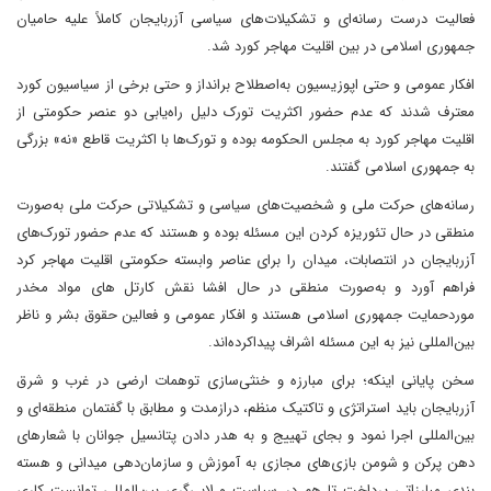
فعالیت درست رسانه‌ای و تشکیلات‌های سیاسی آزربایجان کاملاً علیه حامیان
جمهوری اسلامی در بین اقلیت مهاجر کورد شد.
افکار عمومی و حتی اپوزیسیون به‌اصطلاح برانداز و حتی برخی از سیاسیون کورد
معترف شدند که عدم حضور اکثریت تورک دلیل راه‌یابی دو عنصر حکومتی از
اقلیت مهاجر کورد به مجلس الحکومه بوده و تورک‌ها با اکثریت قاطع «نه» بزرگی
به جمهوری اسلامی گفتند.
رسانه‌های حرکت ملی و شخصیت‌های سیاسی و تشکیلاتی حرکت ملی به‌صورت
منطقی در حال تئوریزه کردن این مسئله بوده و هستند که عدم حضور تورک‌های
آزربایجان در انتصابات، میدان را برای عناصر وابسته حکومتی اقلیت مهاجر کرد
فراهم آورد و به‌صورت منطقی در حال افشا نقش کارتل های مواد مخدر
موردحمایت جمهوری اسلامی هستند و افکار عمومی و فعالین حقوق بشر و ناظر
بین‌المللی نیز به این مسئله اشراف پیداکرده‌اند.
سخن پایانی اینکه؛ برای مبارزه و خنثی‌سازی توهمات ارضی در غرب و شرق
آزربایجان باید استراتژی و تاکتیک منظم، درازمدت و مطابق با گفتمان منطقه‌ای و
بین‌المللی اجرا نمود و بجای تهییج و به هدر دادن پتانسیل جوانان با شعارهای
دهن پرکن و شومن بازی‌های مجازی به آموزش و سازمان‌دهی میدانی و هسته
بندی مبارزاتی پرداخت تا هم در سیاست و لابی‌گری بین‌المللی توانست کاری