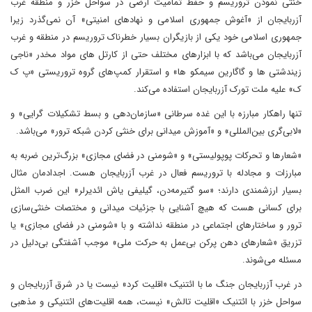
خنثی نمودن تروریسم و حفظ تمامیت ارضی در سواحل خزر و منطقه غرب
آزربایجان از «آغوش جمهوری اسلامی و نهادهای امنیتی» آن نمی‌گذرد زیرا
جمهوری اسلامی خود یکی از بازیگران بسیار خطرناک تروریسم در منطقه و غرب
آزربایجان می‌باشد که با ابزارهای مختلف حتی از کارتل های مواد مخدر «ناجی
زیندشتی ها و گاگارین سیمکو ها» و استقرار کمپ‌های گروه تروریستی «پ ک
ک» علیه ملت تورک آزربایجان استفاده می‌کند.
تنها راهکار مبارزه با این غده سرطانی «سازمان‌دهی و بسط تشکیلات گرایی» و
«لابی‌گری بین‌المللی» و «آموزش میدانی برای خنثی کردن شبکه ترور» می‌باشد.
«شعارها و تحرکات پوپولیستی» و «شومنی در فضای مجازی» بزرگ‌ترین ضربه به
مبارزات و مجادله با تروریسم فعال در غرب آزربایجان هست. اجدادمان مثال
بسیار ارزشمندی دارند؛ «سو گتیرمه‌دن، گیلیفی یاش ائدیرلر» این ضرب المثل
برای کسانی هست که هیچ آشنایی با جزئیات میدانی و مختصات خنثی‌سازی
ترور و ساختارهای اجتماعی در منطقه نداشته و با «شومنی در فضای مجازی» یا
تزریق «شعارهای دهن پرکن بی‌عمل به حرکت ملی» موجب آشفتگی بی‌دلیل در
مسئله می‌شوند.
در غرب آزربایجان جنگ ما با ائتنیک «اقلیت کرد» نیست یا در شرق آزربایجان و
سواحل خزر با ائتنیک «اقلیت تالش» نیست، همه اقلیت‌های ائتنیکی و مذهبی