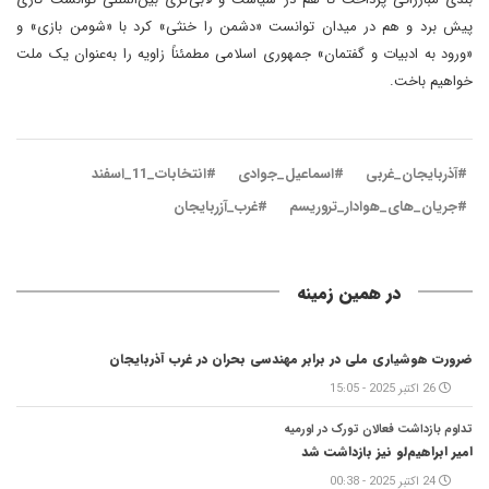
پیش برد و هم در میدان توانست «دشمن را خنثی» کرد با «شومن بازی» و
«ورود به ادبیات و گفتمان» جمهوری اسلامی مطمئناً زاویه را به‌عنوان یک ملت
خواهیم باخت.
#آذربایجان_غربی
#اسماعیل_جوادی
#انتخابات_11_اسفند
#جریان_های_هوادار_تروریسم
#غرب_آزربایجان
در همین زمینه
ضرورت هوشیاری ملی در برابر مهندسی بحران در غرب آذربایجان
26 اکتبر 2025 - 15:05
تداوم بازداشت فعالان تورک در اورمیه
امیر ابراهیم‌لو نیز بازداشت شد
24 اکتبر 2025 - 00:38