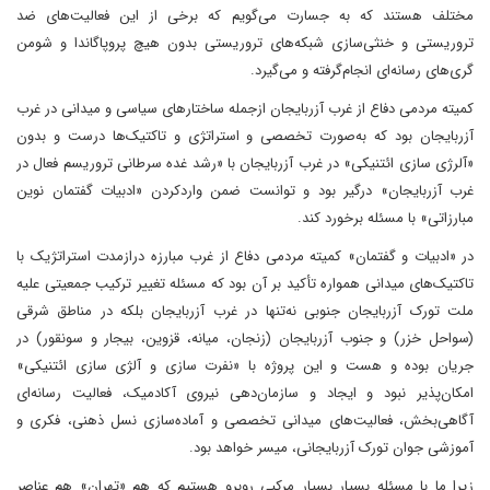
مختلف هستند که به جسارت می‌گویم که برخی از این فعالیت‌های ضد
تروریستی و خنثی‌سازی شبکه‌های تروریستی بدون هیچ پروپاگاندا و شومن
گری‌های رسانه‌ای انجام‌گرفته و می‌گیرد.
کمیته مردمی دفاع از غرب آزربایجان ازجمله ساختارهای سیاسی ‌و میدانی در غرب
آزربایجان بود که به‌صورت تخصصی و استراتژی و تاکتیک‌ها درست و بدون
«آلرژی سازی ائتنیکی» در غرب آزربایجان با «رشد غده سرطانی تروریسم فعال در
غرب آزربایجان» درگیر بود و توانست ضمن واردکردن «ادبیات ‌‌گفتمان نوین
مبارزاتی» با مسئله برخورد کند.
در «ادبیات و گفتمان» کمیته مردمی دفاع از غرب مبارزه درازمدت استراتژیک با
تاکتیک‌های میدانی همواره تأکید بر آن بود که مسئله تغییر ترکیب جمعیتی علیه
ملت تورک آزربایجان جنوبی نه‌تنها در غرب آزربایجان بلکه در مناطق شرقی
(سواحل خزر) و جنوب آزربایجان (زنجان، میانه، قزوین، بیجار و سونقور) در
جریان بوده و هست و این پروژه با «نفرت سازی و آلژی سازی ائتنیکی»
امکان‌پذیر نبود و ایجاد و سازمان‌دهی نیروی آکادمیک، فعالیت رسانه‌ای
آگاهی‌بخش، فعالیت‌های میدانی تخصصی و آماده‌سازی نسل ذهنی، فکری و
آموزشی جوان تورک آزربایجانی، میسر خواهد بود.
زیرا ما با مسئله بسیار بسیار مرکبی روبرو هستیم که هم «تهران» هم عناصر