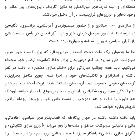
منطقه‌ای و البته قدرت‌های بین‌المللی به دلایل تاریخی، پروژه‌های بین‌المللی و
وجود ذخایر و ‌‌انرژی‌های گران‌قیمت در آن دخیل می‌باشند.
از سال‌های ۱۹۰۰ میلادی و از حضور میسیونرهای آمریکایی، فرانسوی، انگلیسی
در اورمیه تا به امروز سواحل دریای خزر و غرب آزربایجان در رأس سیاست‌های
بازیگران سیاسی «تهران، منطقه و جهان» بوده ‌‌هست.
لذا ما به‌عنوان یک ملت تحت استعمار درعین‌حالی که برای کسب حق تعیین
سرنوشت ملی مبارزه می‌کنم درعین‌حال برای حفظ تمامیت ارضی خود مجادله
می‌کنیم، باید همه جوانب مبارزاتی برای «خنثی‌سازی دشمن» با دقت در نظر
داشته و استراتژی و تاکتیک‌های خود را اجرا کنیم. چون مناطق بحران‌زده
آزربایجان جنوبی، خصوصاً غرب آزربایجان به‌مانند بشکه باروت آماده انفجار بوده و
عدم آمادگی سیاسی و تشکیلاتی زایمان و انفجار بی‌موقع را به بار خواهد آورد که
هم «نوزاد را تلف» و هم «موجب از دست دادن خیلی چیزها ازجمله اراضی
تاریخی‌مان» خواهد شد.
باید دقت داشته باشیم در جهان پرتلاطم که قطب‌بندی‌های سیاسی، اطلاعاتی،
مالی و مافیایی سرنوشت مناطق و ملت‌ها را رقم می‌زند «آلرژی سازی ائتنیکی» و
«آلرژی سازی مذهبی» راهکار مبارزه با غده سرطانی تروریسم نبوده و نیست. راه