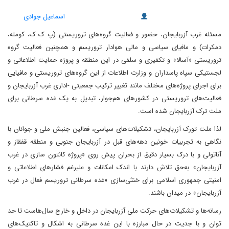
اسماعیل جوادی
مسئله غرب آزربایجان، حضور و فعالیت گروه‌های تروریستی (پ ک ک، کومله،
دمکرات) و مافیای سیاسی و مالی هوادار تروریسم و همچنین فعالیت گروه
تروریستی «آسالا» و تکفیری و سلفی در این منطقه و پروژه حمایت اطلاعاتی و
لجستیکی سپاه پاسداران و وزارت اطلاعات از این گروه‌های تروریستی و مافیایی
برای اجرای پروژه‌های مختلف مانند تغییر ترکیب جمعیتی -اداری غرب آزربایجان و
فعالیت‌های تروریستی در کشورهای هم‌جوار، تبدیل به یک غده سرطانی برای
ملت ترک آزربایجان شده است.
لذا ملت تورک آزربایجان، تشکیلات‌های سیاسی، فعالین جنبش ملی و جوانان با
نگاهی به تجربیات خونین دهه‌های قبل در آزربایجان جنوبی و منطقه قفقاز و
آناتولی و با درک بسیار دقیق از بحران پیش روی «پروژه کانتون سازی در غرب
آزربایجان» به‌حق تلاش دارند با اندک امکانات و علیرغم فشارهای اطلاعاتی و
امنیتی جمهوری اسلامی برای خنثی‌سازی «غده سرطانی تروریسم فعال در غرب
آزربایجان» در میدان باشند.
رسانه‌ها و تشکیلات‌های حرکت ملی آزربایجان در داخل و خارج سال‌هاست تا حد
توان و با جدیت در حال مبارزه با این غده سرطانی به اشکال و تاکتیک‌های