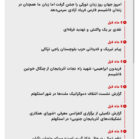
امروز جهان روز زبان تورکی را جشن گرفت اما زبان ما همچنان در
زندان فاشیسم فارس فریاد آزادی سر‌می‌دهد
8 ماه قبل
نقدی بر یک واکنش و‌ تهدید فرقه‌ای
8 ماه قبل
پیام تبریک و قدردانی حزب بلوچستان راجی تپّاکی
8 ماه قبل
فریدون ابراهیمی؛ شهید راه نجات آذربایجان از چنگال خونین
فاشیسم
8 ماه قبل
گزارش نشست ائتلاف دموکراتیک ملت‌ها در شهر استکهلم
8 ماه قبل
گزارش تکمیلی از برگزاری کنفرانس معرفی «شورای همکاری
تشکیلات‌های آذربایجان جنوبی» در استکهلم
8 ماه قبل
نظم تورکی در حال شکل‌گیری است؛ مسکو وتهران نگران