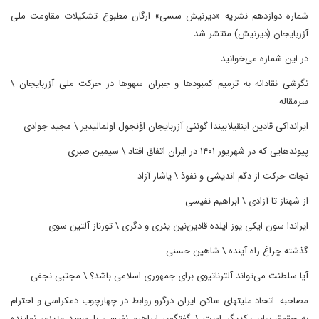
شماره دوازدهم نشریه «دیرنیش سسی» ارگان مطبوع تشکیلات مقاومت ملی
آزربایجان (دیرنیش) منتشر شد.
در این شماره می‌خوانید:
نگرشی نقادانه به ترمیم کمبودها و جبران سهوها در حرکت ملی آزربایجان \
سرمقاله
ایرانداکی قادین اینقیلابیندا گونئی آزربایجان اؤنجول اولمالیدیر \ مجید جوادی
پیوندهایی که در شهریور ۱۴۰۱ در ایران اتفاق افتاد \ سیمین صبری
نجات حرکت از دگم اندیشی و نفوذ \ یاشار آزاد
از شهناز تا آزادی \ ابراهیم نفیسی
ایراندا سون ایکی یوز ایلده قادین‌نین یئری و دگری \ تورناز آلتین سوی
گذشته چراغ راه آینده \ شاهین حسنی
آیا سلطنت می‌تواند آلترناتیوی برای جمهوری اسلامی باشد؟ \ مجتبی نجفی
مصاحبه: اتحاد ملیتهای ساکن ایران درگرو روابط در چهارچوب دمکراسی و احترام
به حقوق برابر یکدیگر است \ گفتگوی ابراهیم نفیسی با سعید عزیزی نماینده