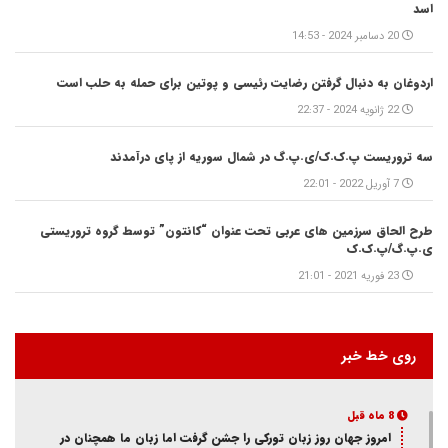
اسد
20 دسامبر 2024 - 14:53
اردوغان به دنبال گرفتن رضایت رئیسی و پوتین برای حمله به حلب است
22 ژانویه 2024 - 22:37
سه تروریست پ.ک.ک/ی.پ.گ در شمال سوریه از پای درآمدند
7 آوریل 2022 - 22:01
طرح الحاق سرزمین های عربی تحت عنوان “کانتون” توسط گروه تروریستی
ی.پ.گ/پ.ک.ک
23 فوریه 2021 - 21:01
روی خط خبر
8 ماه قبل
امروز جهان روز زبان تورکی را جشن گرفت اما زبان ما همچنان در