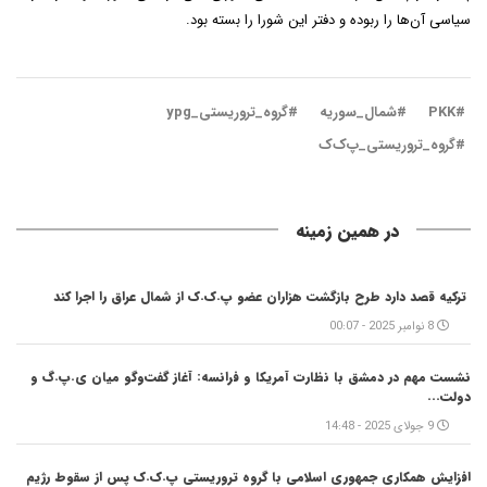
سیاسی آن‌ها را ربوده و دفتر این شورا را بسته بود.
#PKK
#شمال_سوریه
#گروه_تروریستی_ypg
#گروه_تروریستی_پ‌ک‌ک
در همین زمینه
ترکیه قصد دارد طرح بازگشت هزاران عضو پ.ک.ک از شمال عراق را اجرا کند
8 نوامبر 2025 - 00:07
نشست مهم در دمشق با نظارت آمریکا و فرانسه: آغاز گفت‌وگو میان ی.پ.گ و
دولت...
9 جولای 2025 - 14:48
افزایش همکاری جمهوری اسلامی با گروه تروریستی پ.ک.ک پس از سقوط رژیم