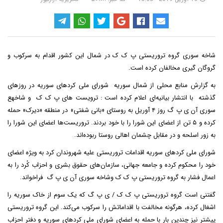
شاخه سوری گروه تروریستی پ ک ک در شمال این کشور اقدام به سرکوب و
گروگان گیری مخالفان کرده است.
به گزارش منابع محلی از شمال سوریه شورای ملی کردهای سوریه در روزهای
گذشته با انتشار بیانیه‌ای اعلام کرده است : ترویست های پ ک ک و شاخهع
سوری آن ی پ گ روز ۴ آوریل به روستای «بانی شفتی» در منطقه «دیرک» حمله
کرده و ۵ تن از اعضای این شورا را با خود بردند. تروریست‌ها اعضای این شورا را
به زور اسلحه و در مقابل چشمان اهالی روستا ربوده‌اند.
شورای ملی کردهای سوریه اقدامات تروریستی علیه شهروندان کرد به ویژه اعضای
خود را محکوم کرده و جامعه جهانی، سازمان‌های حقوق بشری و احزاب کُرد را به
اعمال فشار به گروه تروریستی پ ک ک وشاخه سوری آن ی پ گ فراخواند.
گفتنی است گروه تروریستی پ ک ک / ی پ گ که یک سوم از خاک سوریه را
اشغال کرده، هرگونه مخالفت با اقداماتش را سرکوب می‌کند. این گروه تروریستی
پیشتر نیز چندین بار با حمله به اعضای شورای ملی کردهای سوریه و دفتر احزاب