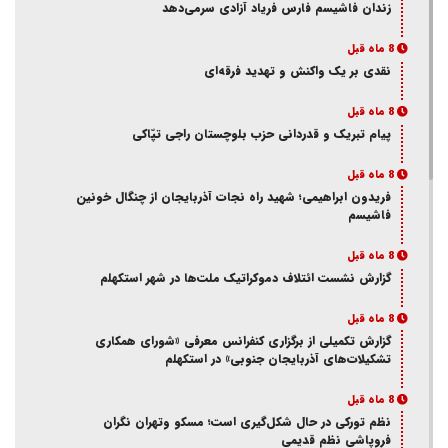
زندان فاشیسم فارس فریاد آزادی سر‌می‌دهد
8 ماه قبل
نقدی بر یک واکنش و‌ تهدید فرقه‌ای
8 ماه قبل
پیام تبریک و قدردانی حزب بلوچستان راجی تپّاکی
8 ماه قبل
فریدون ابراهیمی؛ شهید راه نجات آذربایجان از چنگال خونین
فاشیسم
8 ماه قبل
گزارش نشست ائتلاف دموکراتیک ملت‌ها در شهر استکهلم
8 ماه قبل
گزارش تکمیلی از برگزاری کنفرانس معرفی «شورای همکاری
تشکیلات‌های آذربایجان جنوبی» در استکهلم
8 ماه قبل
نظم تورکی در حال شکل‌گیری است؛ مسکو وتهران نگران
فروپاشی نظم قدیمی