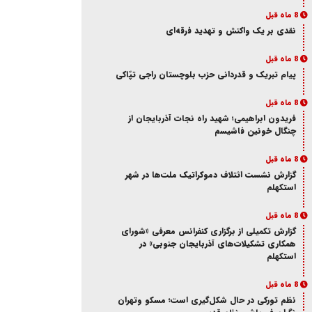
8 ماه قبل
نقدی بر یک واکنش و‌ تهدید فرقه‌ای
8 ماه قبل
پیام تبریک و قدردانی حزب بلوچستان راجی تپّاکی
8 ماه قبل
فریدون ابراهیمی؛ شهید راه نجات آذربایجان از
چنگال خونین فاشیسم
8 ماه قبل
گزارش نشست ائتلاف دموکراتیک ملت‌ها در شهر
استکهلم
8 ماه قبل
گزارش تکمیلی از برگزاری کنفرانس معرفی «شورای
همکاری تشکیلات‌های آذربایجان جنوبی» در
استکهلم
8 ماه قبل
نظم تورکی در حال شکل‌گیری است؛ مسکو وتهران