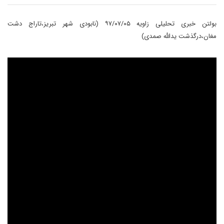
بولتن خبری تحلیلی زاویه ۹۷/۰۷/۰۵ (نابودی شهر تبریز،تاراج دشت
مغان،درگذشت یدالله صمدی)