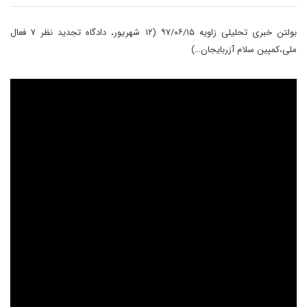
بولتن خبری تحلیلی زاویه ۹۷/۰۶/۱۵ (۱۲ شهریور، دادگاه تجدید نظر ۷ فعال
ملی،کمپین سلام آزربایجان…)