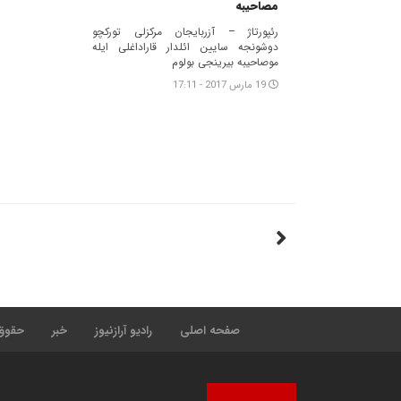
مصاحیبه
رئپورتاژ – آزربایجان مرکزلی تورکچو
دوشونجه سایین ائلدار قاراداغلی ایله
موصاحیبه بیرینجی بولوم
19 مارس 2017 - 17:11
صفحه اصلی
رادیو آرازنیوز
خبر
حقوق