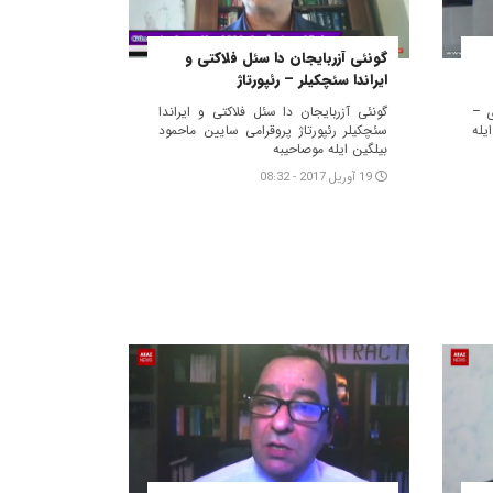
گونئی آزربایجان دا سئل فلاکتی و
ایراندا سئچکیلر – رئپورتاژ
ی –
گونئی آزربایجان دا سئل فلاکتی و ایراندا
یله
سئچکیلر رئپورتاژ پروقرامی سایین ماحمود
بیلگین ایله موصاحیبه
19 آوریل 2017 - 08:32