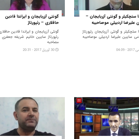
دا سئچکیلر و گونئی آزربایجان –
گونئی آزربایجان و ایراندا قادین
 علیرضا اردبیلی موصاحیبه
حاقلاری – رئپورتاژ
ا سئچکیلر و گونئی آزربایجان رئپورتاژ
گونئی آزربایجان و ایراندا قادین حاقلار
امی سایین علیرضا اردبیلی موصاحیبه
رئپورتاژ سایین خانیم شریفه جعفری ا
مصاحبه
30 آوریل 2017 - 20:31