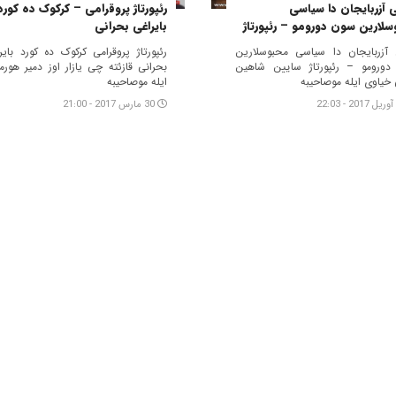
 آزربایجان دا سیاسی
رئپورتاژ پروقرامی – کرکوک ده کورد
لارین سون دورومو – رئپورتاژ
بایراغی بحرانی
 آزربایجان دا سیاسی محبوسلارین
رئپورتاژ پروقرامی کرکوک ده کورد بایر
ورومو – رئپورتاژ سایین شاهین
بحرانی قازئته چی یازار اوز دمیر هورمو
 خیاوی ایله موصاحیبه
ایله موصاحیبه
30 مارس 2017 - 21:00