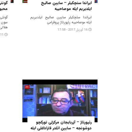
ایراندا سئچکیلر – سایین صالیح
گونئی
ایلدیریم ایله موصاحیبه
محبوس
ایراندا سئچکیلر سایین صالیح ایلدیریم
گونئی
ایله موصاحیبه رئپورتاژ پروقرامی
سون د
هلالی
16 آوریل 2017 - 17:58
11 آوریل 2017 - 22:03
رئپورتاژ – آزربایجان مرکزلی تورکچو
دوشونجه – سایین ائلدر قاراداغلی ایله