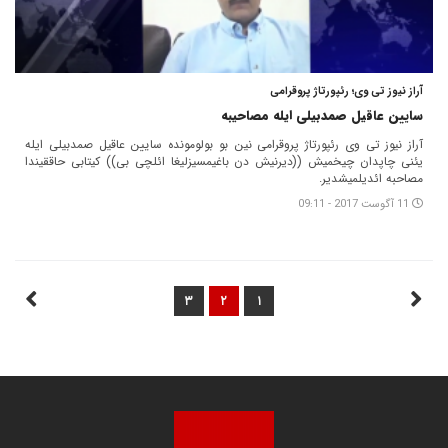
آراز نیوز تی وی؛ رئپورتاژ پروقرامی
سایین عاقیل صمدبیلی ایله مصاحیبه
آراز نیوز تی وی رئپورتاژ پروقرامی نین بو بولومونده سایین عاقیل صمدبیلی ایله
یئنی چاپدان چیخمیش ((دیرنیش دن باغیمسیزلیغا ائلچی بی)) کیتابی حاققیندا
مصاحبه ائدیلمیشدیر.
11 آگوست 2017 - 09:11
۳
۲
۱