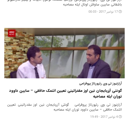
باشقانی سایین ساواش اونال ایله مصاحبه
17 نوامبر 2017 - 00:03
آرازنیوز تی وی رئپورتاژ پروقرامی
گونئی آزربایجان نین اوز مقدراتینی تعیین ائتمک حاققی – سایین داوود
توران ایله مصاحبه
آرازنیوز تی وی رئپورتاژ پروقرامی گونئی آزربایجان نین اوز مقدراتینی تعیین
ائتمک حاققی – سایین داوود توران ایله مصاحبه
4 نوامبر 2017 - 19:49