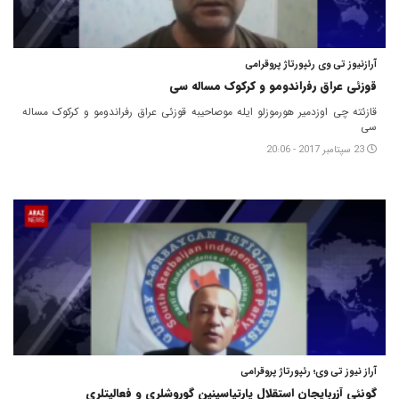
آرازنیوز تی وی رئپورتاژ پروقرامی
قوزئی عراق رفراندومو و کرکوک مساله سی
قازئته چی اوزدمیر هورموزلو ایله موصاحیبه قوزئی عراق رفراندومو و کرکوک مساله
سی
23 سپتامبر 2017 - 20:06
آراز نیوز تی وی؛ رئپورتاژ پروقرامی
گونئی آزربایجان استقلال پارتیاسینین گوروشلری و فعالیتلری