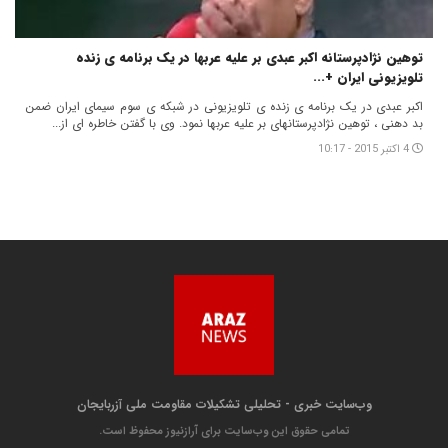
توهین نژادپرستانه اکبر عبدی بر علیه عربها در یک برنامه ی زنده
تلویزیونی ایران +...
اکبر عبدی در یک برنامه ی زنده ی تلویزیونی در شبکه ی سوم سیمای ایران ضمن
بد دهنی ، توهین نژادپرستانهای بر علیه عربها نمود. وی با گفتن خاطره ای از...
4 اکتبر 2015 - 10:17
وب‌سایت خبری - تحلیلی تشکیلات مقاومت ملی آزربایجان
تمامی حقوق این وب‌سایت برای آرازنیوز محفوظ است.