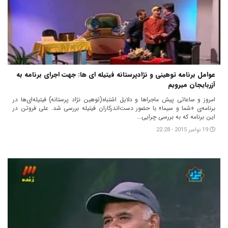
عوامل برنامه توهینی و نژادپرستانه فیتیله ای ها: جهت اجرای برنامه به
آزربایجان میرویم
امروز و ساعاتی پیش ماجراها و دلایل اشتباه(توهین نژاد پرستانه) فیتیله‌ای‌ها در
برنامه‌ی «شما و سیما» با حضور دست‌اندرکاران فیتیله بررسی شد. علی فروتن در
این برنامه که به بررسی چرایی...
19 نوامبر 2015 - 22:28