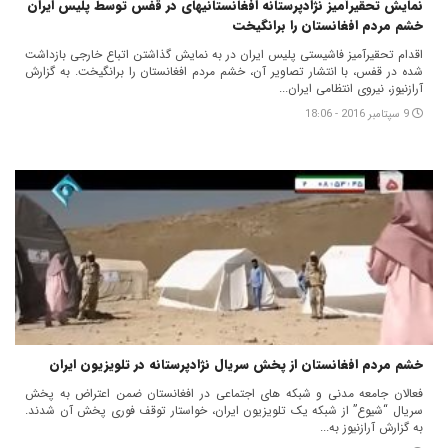
نمایش تحقیرآمیز نژادپرستانه افغانستانیهای در قفس توسط پلیس ایران
خشم مردم افغانستان را برانگیخت
اقدام تحقیرآمیز فاشیستی پلیس ایران در به نمایش گذاشتن اتباع خارجی بازداشت
شده در قفس، با انتشار تصاویر آن، خشم مردم افغانستان را برانگیخت. به گزارش
آرازنیوز، نیروی انتظامی ایران...
9 سپتامبر 2016 - 18:06
خشم مردم افغانستان از پخش سریال نژادپرستانه در تلویزیون ایران
فعالان جامعه مدنی و شبکه های اجتماعی در افغانستان ضمن اعتراض به پخش
سریال “شیوع” از شبکه یک تلویزیون ایران، خواستار توقف فوری پخش آن شدند.
به گزارش آرازنیوز به...