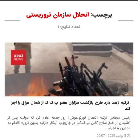
برچسب:
انحلال سازمان تروریستی
تعداد نتایج: ۱
ترکیه قصد دارد طرح بازگشت هزاران عضو پ.ک.ک از شمال عراق را اجرا
کند
رئیس مجلس ترکیه «نعمان کورتولموش» روز جمعه اعلام کرد که دولت پس از
اطمینان از خلع سلاح کامل پ.ک.ک، در چارچوب ابتکار «ترکیه بدون ترور» اقدام به
تدوین و اجرای...
8 نوامبر 2025 - 00:07