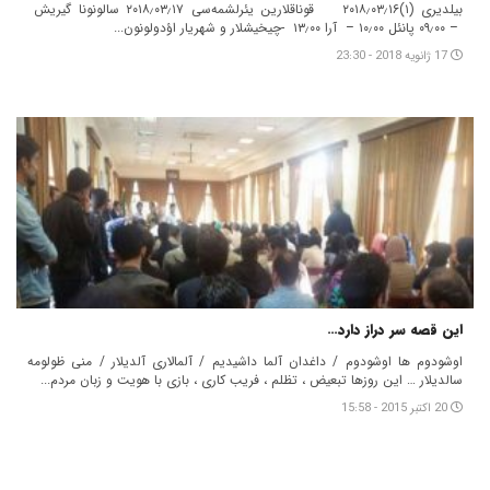
۰۹٫۰۰ – ‎ پانئل ۱۰٫۰۰ – ‎ آرا ۱۳٫۰۰ ‎- ‎چیخیشلار و شهریار اؤدولونون...
17 ژانویه 2018 - 23:30
این قصه سر دراز دارد…
اوشودوم ها اوشودوم / داغدان آلما داشیدیم / آلمالاری آلدیلار / منی ظولومه
سالدیلار … این روزها تبعیض ، تظلم ، فریب کاری ، بازی با هویت و زبان مردم...
20 اکتبر 2015 - 15:58