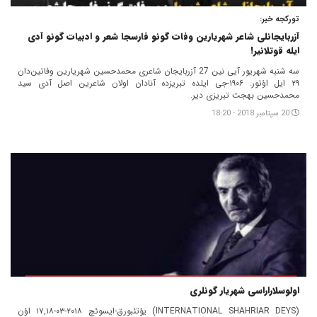
تورکجه خبر:
آزربایجانلی شاعر شهریارین وفات گونو فارسجا شعر و ادبیات گونو آدی
ایله قوتلانیر!
سه شنبه شهریور آیی نین 27 آزربایجان شاعری محمدحسین شهریارین وفاتین‌دان
۲۹ ایل اؤتور. ۱۹۰۶-جی ایلده تبریزده آنادان اولان شاعرین اصل آدی سید
محمدحسین بهجت تبریزی دیر.
20 سپتامبر 2018 - 18:20
اولوسلاراراسی شهریار گونلری
(‎(INTERNATIONAL SHAHRIAR DEYS یؤتئبورق-ایسوئچ ۲۰۱۸-۰۳-۱۷,۱۸ اؤن