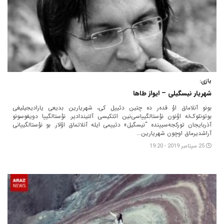
یازی:
شهریار نیسگیلی – ایواز طاها
بونو آنلاماق اوْ قده‏‌ر ده چتین دئییل کی، شهریارین بدیعی یارادیجیلیغی
بوتونلوک‌له اوْنون نوْستالگییاسی‏‌نین ائتکیسی آلتیندادیر. نوْستالگییا دویغوسونو
آذربایجان تورکجه‌سیینده “نیسگیل» دئییمی ایله آنلاتماق اوْلار. بو نوْستالگییانی
آراشدیرماق اوچون شهریارین...
25 سپتامبر 2019 - 19:20