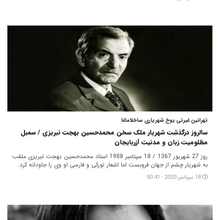
تهرانین غیرتی یوخ شهریاری ساخلاماغا
سالروز درگذشت شهریار ملک سخن محمدحسین بهجت تبریزی / سمبل
مظلومیت زبان و مدنیت آزربایجان
روز 27 شهریور 1367 / 18 سپتامبر 1988 استاد محمدحسین بهجت تبریزی ملقب
به شهریار چشم از جهان فروبست اما اشعار تورکی و فارسی او وی را جاودانه کرد.
18 سپتامبر 2020 - 00:41