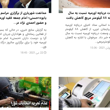
 دریاچه اورمیه نسبت به سال
ممانعت شهریاری از برگزاری مراسم
 کاهش یافت
یابود«حسنی» امام جمعه فقید اورم
و حضور احمدی نژاد در...
ده استانی ستاد احیای دریاچه اورمیه
در آذربایجان غربی، از کاهش ۸۸ کیلومتر
به گزارش منابع خبری، در حالی که بسی
 وسعت دریاچه اورمیه نسبت به سال
از فعالین رسانه‌ای و هواداران جریان ا
 خبر داد. سرخوش با اشاره به کاهش
گرا و دوست داران «حسنی» امام ج
اورمیه خود را برای برگزاری سالروز درگ
وی...
22 می 2021 - 18:45