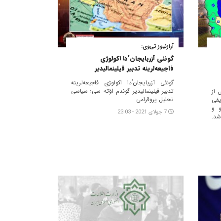
آرازنیوز تی‌وی:
گونئی آزربایجان’دا اکولوژی
فاجیعه‌لرینه تدبیر قیلینمالیدیر
گونئی آزربایجان’دا اکولوژی فاجیعه‌لرینه
تدبیر قیلینمالیدیر گوندم اؤته سی؛ سیاسی
 از
تحلیل پروقرامی
فی
و و
7 جولای 2021 - 23:03
شد.