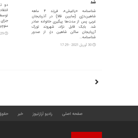
شد
دو‌ ت
انتقا
شناسنامه «یاغیش»، فرزند ۴ ماهه
توسط 
شاهین‌دژی (سایین قالا) در آذربایجان
جزای 
غربی پس از مدت‌ها پیگیری خانواده صادر
منوچهر
شد. بابک قابل نژاد، شهروند تورک
آزربایجان ساکن شاهین دژ، از صدور
29 آوریل 2021 - 15:59
شناسنامه...
30 آوریل 2021 - 17:29
صفحه اصلی
رادیو آرازنیوز
خبر
حقوق