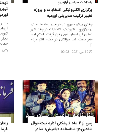
توطئه
یادداشت سیاسی آرازنیوز؛
تروری
برگزاری الکترونیکی انتخابات و پروژه
اورمی
تغییر ترکیب مدیریتی اورمیه
بنا بر
چندی پیش خبری در خروجی رسانه‌ها مبنی
آزربا
بر برگزاری الکترونیکی انتخابات در چند شهر
تروری
استان آزربایجان غربی قرار گرفت. اعلام این
دیگر 
خبر باعث شد سؤالاتی در ذهن اکثر مردم
حمایت
از...
16 می 2021 - 15:38
19 می 2021 - 00:03
پس از ۴ ماه کارشکنی اداره ثبت‌احوال
زندان
شاهین‌دژ؛ شناسنامه «یاغیش» صادر
فرمان