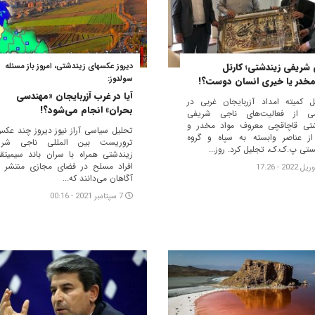
شریفی زیندشتی؛ کارتل
دیروز عکسهای زیندشتی، امروز باز مسئله
سولدوز:
مخدر یا خیری انسان دوست؟!
آیا در غرب آزربایجان «مهندسی
ل کمیته امداد آزربایجان غربی در
بحران» انجام می‌شود؟!
می از فعالیت‌های ناجی شریفی
تی قاچاقچی معروف مواد مخدر و
تحلیل سیاسی آراز نیوز دیروز چند عکس
ز عناصر وابسته به سپاه و گروه
تروریست بین المللی ناجی شری
ستی پ.ک.ک، تجلیل کرد. روز...
زیندشتی همراه با سران باند سیمیتق
افراد مسلح در فضای مجازی منتشر 
آگاهان می‌دانند که...
7 سپتامبر 2021 - 00:16