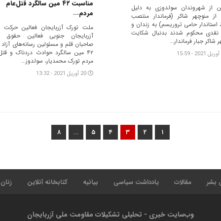
مناسبت ۴۲ مین سالگرد قتل‌عام
ن از شهروندان سولدوزی به دلیل
مردم...
د از منوچهر شاکر (فرماندار منتصب
استاندار حامی تروریسم) به زندان و
ملت تورک آزربایجان فعالین حرکت 
نقدی محکوم شدند بدنبال شکایت
آزربایجان جنوبی فعالین حقوق ب
 شاکر جبار فرماندار...
صاحبان قلم و مسئولین رسانه‌های آزاد
۴۲ مین سالگرد حوادث دردناک و قتل‌
مردم تورک محمدیار، سولدوز...
20 آوریل 2021 - 13:32
…
۸
۵
۴
۳
۲
۱
 بشر
مقالات
یادداشت سیاسی
بیانیه
کتابخانه آنلاین
زنان
وب‌سایت خبری - تحلیلی تشکیلات مقاومت ملی آزربایجان