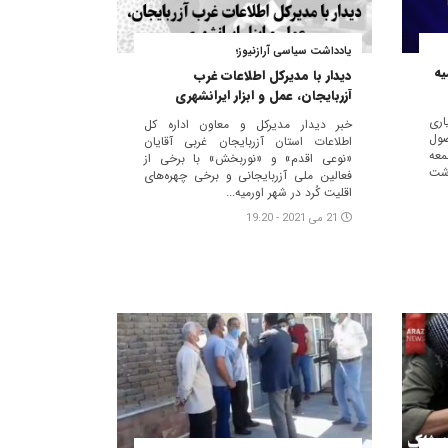
یادداشت سیاسی آرازنیوز؛
یه
دیدار با مدیرکل اطلاعات غرب
آزربایجان، عمل و ابزار ایرانشهری
اری
خبر دیدار مدیرکل و معاون اداره کل
صول
اطلاعات استان آزربایجان غربی آقایان
معه
«نوعی اقدم» و «نوربخش» با برخی از
ذشت
فعالین ملی آزربایجانی و برخی چهره‌های
اقلیت کُرد در شهر اورمیه...
21 می 2021 - 19:20