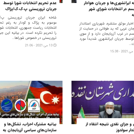
 ایرانشهری‌ها و جریان هوادار
عدم تحریم انتخابات شورا توسط
سم در انتخابات شورای شهر
جریان تروریستی پ.ک.ک/پژاک
ه
شاخه ایران جریان تروریستی پ‌ک
موسوم به پژاک و کودار به رغم تح
 اخبار موثق منتشره، شهریاری استاندار
انتخابات ریاست جمهوری، انتخابات شور
یجان غربی که ید طولانی در حمایت از
را تحریم نکرده است. در بیانیه این جر
سم در غرب آزربایجان دارد و از سوی
تروریستی در خصوص شوراها...
توسط جریان ایرانشهری شدیداً مورد
...
13 می 2021 - 21:06
 ‌و جزای نقدی نتیجه انتقاد از
بیانیه مشترک احزاب، تشکل‌ها و
دار سولدوز
سازمان‌های سیاسی آزربایجان به