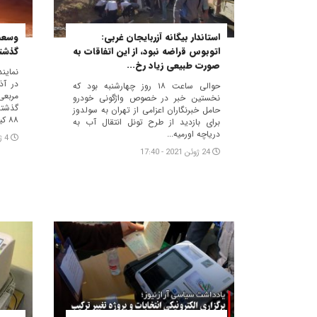
استاندار بیگانه آزربایجان غربی:
وسعت
اتوبوس قراضه نبود، از این اتفاقات به
گذشته ۸۸ کیلومتر مربع
صورت طبیعی زیاد رخ...
نماین
حوالی ساعت ۱۸ روز چهارشنبه بود که
مربعی
نخستین خبر در خصوص واژگونی خودرو
گذشته
حامل خبرنگاران اعزامی از تهران به سولدوز
۸۸ کیلومترمربعی...
برای بازدید از طرح تونل انتقال آب به
دریاچه اورمیه...
4 ژوئن 2021 - 15:06
24 ژوئن 2021 - 17:40