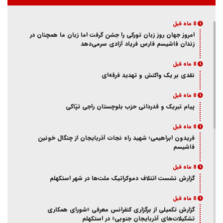
8 ماه قبل
امروز جهان روز زبان تورکی را جشن گرفت اما زبان ما همچنان در
زندان فاشیسم فارس فریاد آزادی سر‌می‌دهد
8 ماه قبل
نقدی بر یک واکنش و‌ تهدید فرقه‌ای
8 ماه قبل
پیام تبریک و قدردانی حزب بلوچستان راجی تپّاکی
8 ماه قبل
فریدون ابراهیمی؛ شهید راه نجات آذربایجان از چنگال خونین
فاشیسم
8 ماه قبل
گزارش نشست ائتلاف دموکراتیک ملت‌ها در شهر استکهلم
8 ماه قبل
گزارش تکمیلی از برگزاری کنفرانس معرفی «شورای همکاری
تشکیلات‌های آذربایجان جنوبی» در استکهلم